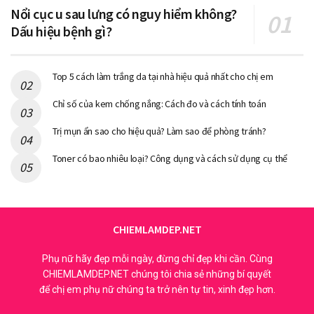
Nổi cục u sau lưng có nguy hiểm không?
Dấu hiệu bệnh gì?
Top 5 cách làm trắng da tại nhà hiệu quả nhất cho chị em
Chỉ số của kem chống nắng: Cách đo và cách tính toán
Trị mụn ẩn sao cho hiệu quả? Làm sao để phòng tránh?
Toner có bao nhiêu loại? Công dụng và cách sử dụng cụ thể
CHIEMLAMDEP.NET
Phụ nữ hãy đẹp mỗi ngày, đừng chỉ đẹp khi cần. Cùng
CHIEMLAMDEP.NET chúng tôi chia sẻ những bí quyết
để chị em phụ nữ chúng ta trở nên tự tin, xinh đẹp hơn.