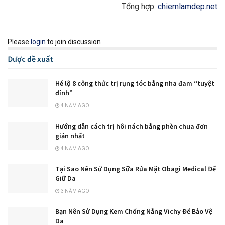
Tổng hợp:
chiemlamdep.net
Please
login
to join discussion
Được đề xuất
Hé lộ 8 công thức trị rụng tóc bằng nha đam “tuyệt
đỉnh”
4 NĂM AGO
Hướng dẫn cách trị hôi nách bằng phèn chua đơn
giản nhất
4 NĂM AGO
Tại Sao Nên Sử Dụng Sữa Rửa Mặt Obagi Medical Để
Giữ Da
3 NĂM AGO
Bạn Nên Sử Dụng Kem Chống Nắng Vichy Để Bảo Vệ
Da