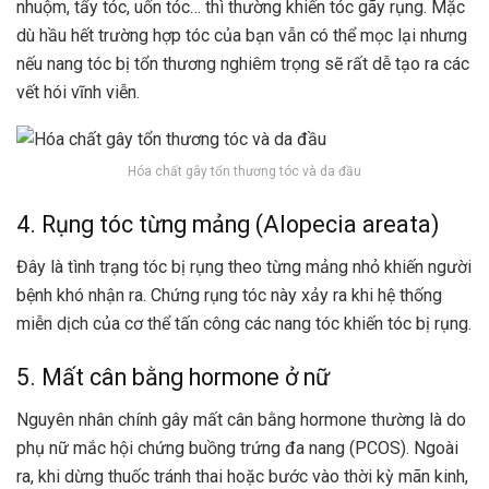
nhuộm, tẩy tóc, uốn tóc… thì thường khiến tóc gãy rụng. Mặc
dù hầu hết trường hợp tóc của bạn vẫn có thể mọc lại nhưng
nếu nang tóc bị tổn thương nghiêm trọng sẽ rất dễ tạo ra các
vết hói vĩnh viễn.
Hóa chất gây tổn thương tóc và da đầu
4. Rụng tóc từng mảng (Alopecia areata)
Đây là tình trạng tóc bị rụng theo từng mảng nhỏ khiến người
bệnh khó nhận ra. Chứng rụng tóc này xảy ra khi hệ thống
miễn dịch của cơ thể tấn công các nang tóc khiến tóc bị rụng.
5. Mất cân bằng hormone ở nữ
Nguyên nhân chính gây mất cân bằng hormone thường là do
phụ nữ mắc hội chứng
buồng trứng đa nang
(PCOS). Ngoài
ra, khi dừng thuốc tránh thai hoặc bước vào thời kỳ mãn kinh,