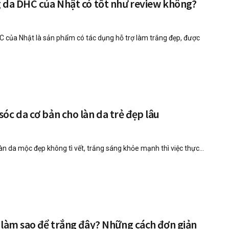
g da DHC của Nhật có tốt như review không?
C của Nhật là sản phẩm có tác dụng hỗ trợ làm trắng đẹp, được
óc da cơ bản cho làn da trẻ đẹp lâu
àn da mộc đẹp không tì vết, trắng sáng khỏe mạnh thì việc thực...
 làm sao để trắng đây? Những cách đơn giản