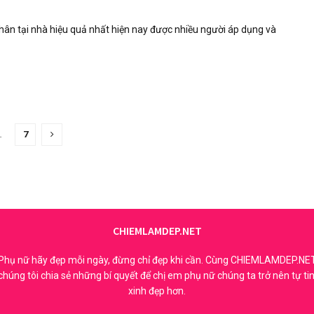
hân tại nhà hiệu quả nhất hiện nay được nhiều người áp dụng và
…
7
CHIEMLAMDEP.NET
Phụ nữ hãy đẹp mỗi ngày, đừng chỉ đẹp khi cần. Cùng CHIEMLAMDEP.NE
chúng tôi chia sẻ những bí quyết để chị em phụ nữ chúng ta trở nên tự tin
xinh đẹp hơn.