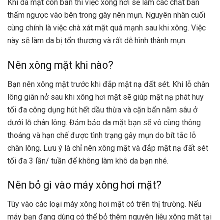
Khi da mặt còn bẩn thì việc xông hơi sẽ làm các chất bẩn
thấm ngược vào bên trong gây nên mụn. Nguyên nhân cuối
cùng chính là việc chà xát mặt quá mạnh sau khi xông. Việc
này sẽ làm da bị tổn thương và rất dễ hình thành mụn.
Nên xông mặt khi nào?
Bạn nên xông mặt trước khi đắp mặt nạ đất sét. Khi lỗ chân
lông giãn nở sau khi xông hơi mặt sẽ giúp mặt nạ phát huy
tối đa công dụng hút hết dầu thừa và cặn bẩn nằm sâu ở
dưới lỗ chân lông. Đảm bảo da mặt bạn sẽ vô cùng thông
thoáng và hạn chế được tình trạng gây mụn do bít tắc lỗ
chân lông. Lưu ý là chỉ nên xông mặt và đắp mặt nạ đất sét
tối đa 3 lần/ tuần để không làm khô da bạn nhé.
Nên bỏ gì vào máy xông hơi mặt?
Tùy vào các loại máy xông hơi mặt có trên thị trường. Nếu
máy bạn đang dùng có thể bỏ thêm nguyên liệu xông mặt tại