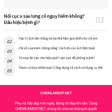
Nổi cục u sau lưng có nguy hiểm không?
Dấu hiệu bệnh gì?
Top 5 cách làm trắng da tại nhà hiệu quả nhất cho chị em
Chỉ số của kem chống nắng: Cách đo và cách tính toán
Trị mụn ẩn sao cho hiệu quả? Làm sao để phòng tránh?
Toner có bao nhiêu loại? Công dụng và cách sử dụng cụ thể
CHIEMLAMDEP.NET
Phụ nữ hãy đẹp mỗi ngày, đừng chỉ đẹp khi cần. Cùng
CHIEMLAMDEP.NET chúng tôi chia sẻ những bí quyết