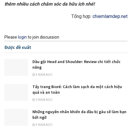
thêm nhiều cách chăm sóc da hữu ích nhé!
Tổng hợp:
chiemlamdep.net
Please
login
to join discussion
Được đề xuất
Dầu gội Head and Shoulder: Review chi tiết chức
năng
4 NĂM AGO
Tẩy trang Bioré: Cách làm sạch da một cách hiệu
quả và an toàn
3 NĂM AGO
Những nguyên nhân khiến da đầu bị gàu sẽ làm bạn
bất ngờ
4 NĂM AGO