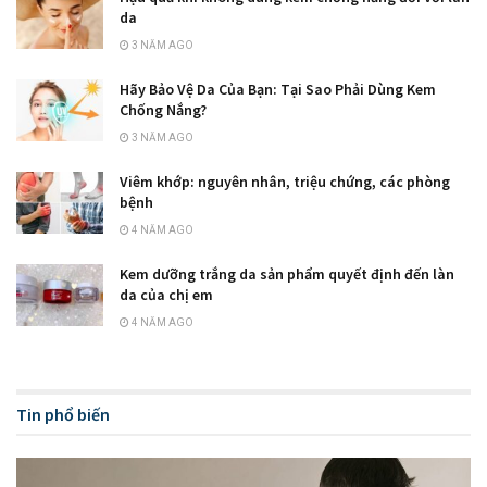
da
3 NĂM AGO
Hãy Bảo Vệ Da Của Bạn: Tại Sao Phải Dùng Kem
Chống Nắng?
3 NĂM AGO
Viêm khớp: nguyên nhân, triệu chứng, các phòng
bệnh
4 NĂM AGO
Kem dưỡng trắng da sản phẩm quyết định đến làn
da của chị em
4 NĂM AGO
Tin phổ biến