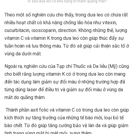
Vì sao dưa leo có khả năng trị thâm quầng mắt?
Theo một số nghiên cứu cho thấy, trong dưa leo có chứa rất
nhiều hoạt chất có khả năng chống lão hóa như vitexin,
cucurbitacin, isoscoparin, direction. Không những thế, lượng
vitamin C và vitamin K trong dưa leo còn giúp thúc đẩy sự
tuần hoàn và lưu thông máu. Từ đó sẽ giúp cải thiện sắc tố ở
vùng da dưới mắt.
Ngoài ra, nghiên cứu của Tạp chí Thuốc và Da liễu (Mỹ) cũng
cho biết rằng lượng vitamin K có ở trong dưa leo còn mang
đến tác dụng làm giảm sự đổi màu ở những trường hợp đã
từng dùng laser để điều trị và giảm sự đổi màu ở vùng da
mắt do quầng thâm.
Thành phần axit folic và vitamin C có trong dưa leo còn giúp
kích thích sự tăng trưởng của những tế bào mới, loại bỏ tế
bào chết. Từ đó giúp tăng cường bảo vệ làn da và giúp giảm
tình trạng vùng mắt bị mệt mỏi, sưng thâm.