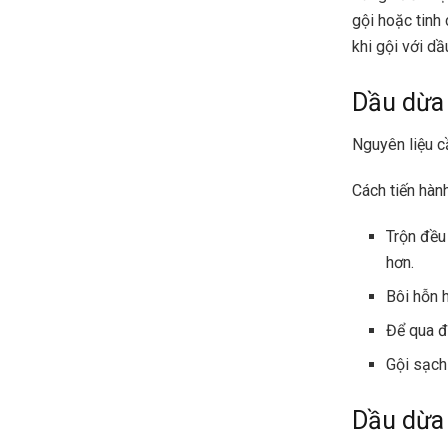
gội hoặc tinh
khi gội với dầ
Dầu dừa 
Nguyên liệu cầ
Cách tiến hành
Trộn đều
hơn.
Bôi hỗn 
Để qua đ
Gội sạch
Dầu dừa 