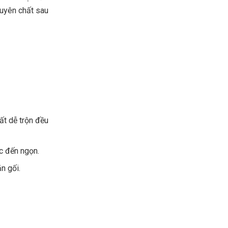
guyên chất sau
ất dễ trộn đều
óc đến ngọn.
n gối.