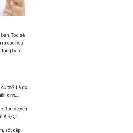
 bạn. Tóc sẽ
 ra các hóa
c động bên
 cơ thể. Là do
mãn kinh,…
c. Tóc sẽ yếu
n A,B,C,E,…
m, sốt cấp