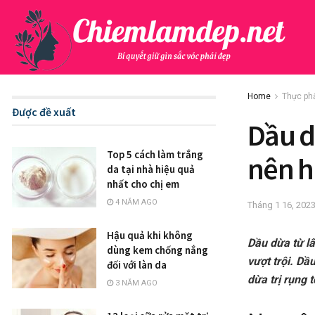
Home
Thực ph
Được đề xuất
Dầu d
Top 5 cách làm trắng
nên h
da tại nhà hiệu quả
nhất cho chị em
4 NĂM AGO
Tháng 1 16, 202
Hậu quả khi không
Dầu dừa từ l
dùng kem chống nắng
vượt trội. Dầ
đối với làn da
dừa trị rụng 
3 NĂM AGO