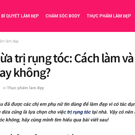
BÍ QUYẾT LÀM ĐẸP
CHĂM SÓC BODY
THỰC PHẨM LÀM ĐẸP
ẩm làm đẹp
ừa trị rụng tóc: Cách làm và
ay không?
3
in
Thực phẩm làm đẹp
âu đã được các chị em phụ nữ tin dùng để làm đẹp vì có tác d
u dừa cũng là lựa chọn cho việc
trị rụng tóc
tại nhà. Vậy có nên
tóc không, hãy cùng mình tìm hiểu qua bài viết sau!