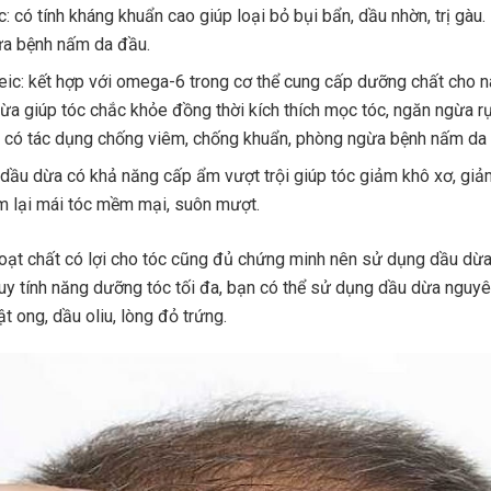
ic: có tính kháng khuẩn cao giúp loại bỏ bụi bẩn, dầu nhờn, trị gàu
a bệnh nấm da đầu.
oleic: kết hợp với omega-6 trong cơ thể cung cấp dưỡng chất cho n
ừa giúp tóc chắc khỏe đồng thời kích thích mọc tóc, ngăn ngừa rụ
 có tác dụng chống viêm, chống khuẩn, phòng ngừa bệnh nấm da
 dầu dừa có khả năng cấp ẩm vượt trội giúp tóc giảm khô xơ, gi
m lại mái tóc mềm mại, suôn mượt.
oạt chất có lợi cho tóc cũng đủ chứng minh nên sử dụng dầu dừa 
huy tính năng dưỡng tóc tối đa, bạn có thể sử dụng dầu dừa nguy
t ong, dầu oliu, lòng đỏ trứng.