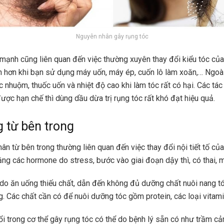
Nguyên nhân gây rụng tóc
mạnh cũng liên quan đến việc thường xuyên thay đổi kiểu tóc của
ớn hơn khi bạn sử dụng máy uốn, máy ép, cuốn lô làm xoăn,… Ngoài
c nhuộm, thuốc uốn và nhiệt độ cao khi làm tóc rất có hại. Các tá
ược hạn chế thì dùng dầu dừa trị rụng tóc rất khó đạt hiệu quả.
 từ bên trong
n từ bên trong thường liên quan đến việc thay đổi nội tiết tố của
ng các hormone do stress, bước vào giai đoạn dậy thì, có thai, 
do ăn uống thiếu chất, dẫn đến không đủ dưỡng chất nuôi nang tó
g. Các chất cần có để nuôi dưỡng tóc gồm protein, các loại vitami
i trong cơ thể gây rụng tóc có thể do bệnh lý sẵn có như trầm cả