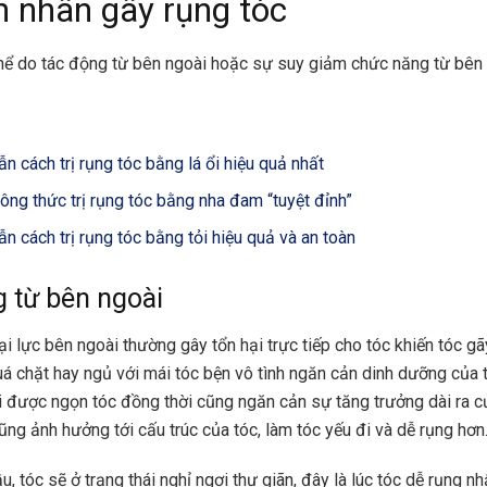
 nhân gây rụng tóc
hể do tác động từ bên ngoài hoặc sự suy giảm chức năng từ bên 
n cách trị rụng tóc bằng lá ổi hiệu quả nhất
công thức trị rụng tóc bằng nha đam “tuyệt đỉnh”
n cách trị rụng tóc bằng tỏi hiệu quả và an toàn
 từ bên ngoài
i lực bên ngoài thường gây tổn hại trực tiếp cho tóc khiến tóc gã
uá chặt hay ngủ với mái tóc bện vô tình ngăn cản dinh dưỡng của
i được ngọn tóc đồng thời cũng ngăn cản sự tăng trưởng dài ra c
ũng ảnh hưởng tới cấu trúc của tóc, làm tóc yếu đi và dễ rụng hơn
u, tóc sẽ ở trạng thái nghỉ ngơi thư giãn, đây là lúc tóc dễ rụng n