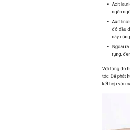
Axit laur
ngăn ngừ
Axit lin
đó dầu d
này cũng
Ngoài ra
rụng, đe
Với từng đó h
tóc. Để phát 
kết hợp với mậ