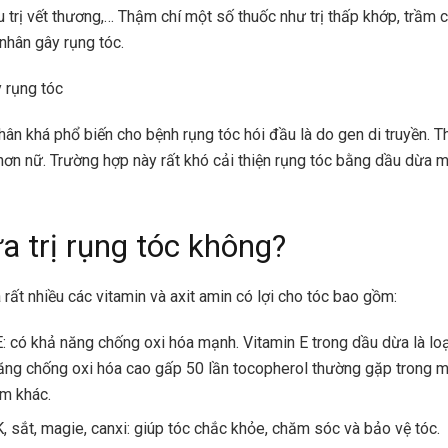
ều trị vết thương,… Thậm chí một số thuốc như trị thấp khớp, trầm
 nhân gây rụng tóc.
 rụng tóc
ân khá phổ biến cho bệnh rụng tóc hói đầu là do gen di truyền. 
hơn nữ. Trường hợp này rất khó cải thiện rụng tóc bằng dầu dừa m
a trị rụng tóc không?
rất nhiều các vitamin và axit amin có lợi cho tóc bao gồm:
E: có khả năng chống oxi hóa mạnh. Vitamin E trong dầu dừa là loạ
ăng chống oxi hóa cao gấp 50 lần tocopherol thường gặp trong 
m khác.
K, sắt, magie, canxi: giúp tóc chắc khỏe, chăm sóc và bảo vệ tóc.