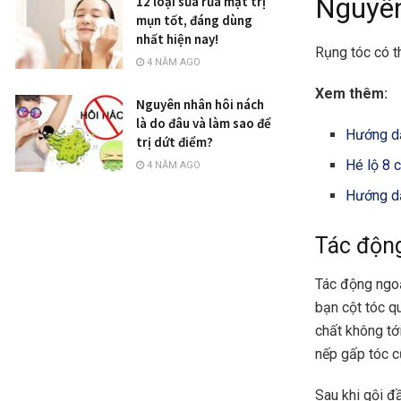
Nguyên
12 loại sữa rửa mặt trị
mụn tốt, đáng dùng
nhất hiện nay!
Rụng tóc có t
4 NĂM AGO
Xem thêm:
Nguyên nhân hôi nách
là do đâu và làm sao để
Hướng dẫ
trị dứt điểm?
Hé lộ 8 
4 NĂM AGO
Hướng dẫ
Tác động
Tác động ngoạ
bạn cột tóc q
chất không tớ
nếp gấp tóc c
Sau khi gội đầ