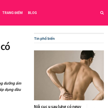
TRANG ĐIỂM
BLOG
Tin phổ biến
 có
ụng dưỡng ẩm
 áp dụng dầu
Nổi cục u sau lưng có nguy