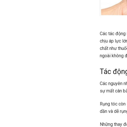
Các tác động 
chịu áp lực l
chất như thuố
ngoài không đ
Tác động
Các nguyên nhâ
sự mất cân bằ
Rụng tóc còn 
dần và dễ rụn
Những thay đổ