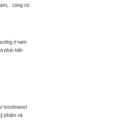
 cảm,… cũng có
Thường ở nam
à phải tiến
i tocotrienol
mỹ phẩm và