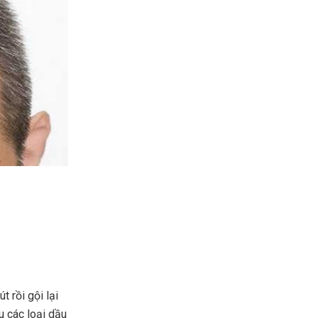
t rồi gội lại
u các loại dầu