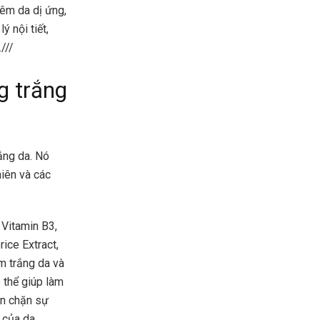
êm da dị ứng,
 nội tiết,
///
g trắng
ắng da. Nó
iên và các
 Vitamin B3,
rice Extract,
m trắng da và
 thể giúp làm
ăn chặn sự
 của da.