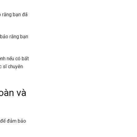
o rằng bạn đã
 bảo rằng bạn
ệnh nếu có bất
c sĩ chuyên
oàn và
y để đảm bảo