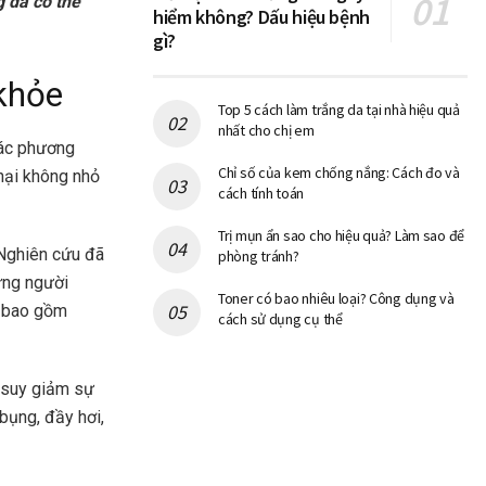
g da có thể
hiểm không? Dấu hiệu bệnh
gì?
 khỏe
Top 5 cách làm trắng da tại nhà hiệu quả
nhất cho chị em
các phương
Chỉ số của kem chống nắng: Cách đo và
 hại không nhỏ
cách tính toán
Trị mụn ẩn sao cho hiệu quả? Làm sao để
 Nghiên cứu đã
phòng tránh?
ững người
Toner có bao nhiêu loại? Công dụng và
, bao gồm
cách sử dụng cụ thể
m suy giảm sự
bụng, đầy hơi,