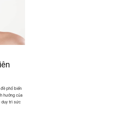
iên
 đề phổ biến
ảnh hưởng của
 duy trì sức