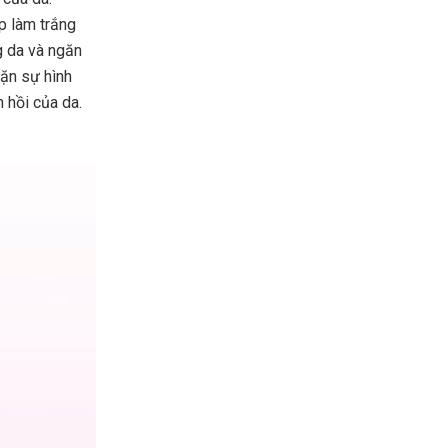
úp làm trắng
g da và ngăn
hặn sự hình
n hồi của da.