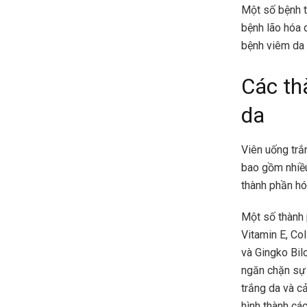
Một số bệnh t
bệnh lão hóa d
bệnh viêm da 
Các th
da
Viên uống trắ
bao gồm nhiều
thành phần hó
Một số thành 
Vitamin E, Col
và Gingko Bil
ngăn chặn sự 
trắng da và c
hình thành các