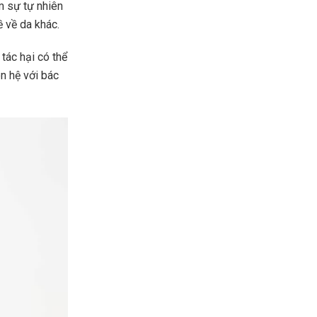
m sự tự nhiên
 về da khác.
tác hại có thể
n hệ với bác