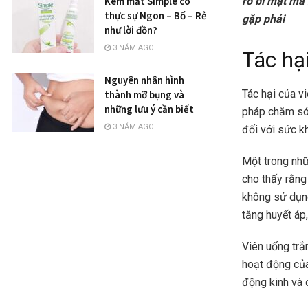
ro bí mật mà 
Kem mắt Simple có
thực sự Ngon – Bổ – Rẻ
gặp phải
như lời đồn?
3 NĂM AGO
Tác hạ
Nguyên nhân hình
Tác hại của v
thành mỡ bụng và
những lưu ý cần biết
pháp chăm sóc
3 NĂM AGO
đối với sức k
Một trong nhữ
cho thấy rằng
không sử dụng
tăng huyết áp
Viên uống trắ
hoạt động của
động kinh và 