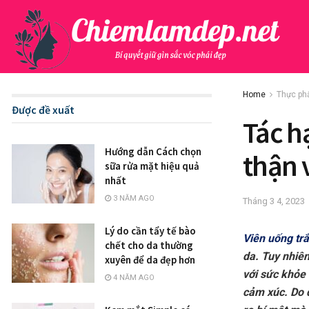
Home
Thực ph
Được đề xuất
Tác h
Hướng dẫn Cách chọn
thận 
sữa rửa mặt hiệu quả
nhất
3 NĂM AGO
Tháng 3 4, 2023
Lý do cần tẩy tế bào
Viên uống tr
chết cho da thường
da. Tuy nhiên
xuyên để da đẹp hơn
với sức khỏe 
4 NĂM AGO
cảm xúc. Do đ