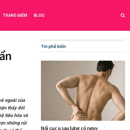
TRANG ĐIỂM
BLOG
Tin phổ biến
Cẩn
vẻ ngoài của
hận thấy đối
hệ tiêu hóa và
ược những rủi
Nổi cục u sau lưng có nguy