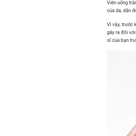
Viên uống trắ
của da, dẫn đ
Vì vậy, trước
gây ra đối vớ
sĩ của bạn tr