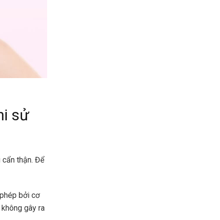
hi sử
 cẩn thận. Để
 phép bởi cơ
 không gây ra