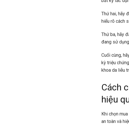
bất kỳ tác dụ
Thứ hai, hãy
hiểu rõ cách 
Thứ ba, hãy đ
đang sử dụng
Cuối cùng, hã
kỳ triệu chứn
khoa da liễu 
Cách c
hiệu q
Khi chọn mua 
an toàn và hiệ