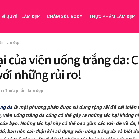
BÍ QUYẾT LÀM ĐẸP
CHĂM SÓC BODY
THỰC PHẨM LÀM ĐẸP
ẩm làm đẹp
ại của viên uống trắng da: 
với những rủi ro!
in
Thực phẩm làm đẹp
ắng da
là một phương pháp được sử dụng rộng rãi để cải thiện 
, viên uống trắng da cũng có thể gây ra những tác hại không n
của bạn. Những tác hại này có thể bao gồm các vấn đề về da, 
ó, bạn nên cẩn thận khi sử dụng viên uống trắng da và biết đ