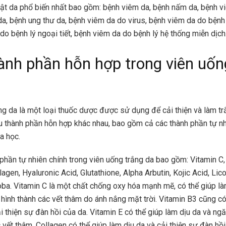
ật da phổ biến nhất bao gồm: bệnh viêm da, bệnh nấm da, bệnh vi
a, bệnh ung thư da, bệnh viêm da do virus, bệnh viêm da do bệnh lý
do bệnh lý ngoại tiết, bệnh viêm da do bệnh lý hệ thống miễn dịch.
ành phần hỗn hợp trong viên uốn
ng da là một loại thuốc dược được sử dụng để cải thiện và làm tr
 thành phần hỗn hợp khác nhau, bao gồm cả các thành phần tự nh
a học.
phần tự nhiên chính trong viên uống trắng da bao gồm: Vitamin C,
lagen, Hyaluronic Acid, Glutathione, Alpha Arbutin, Kojic Acid, Lico
oba. Vitamin C là một chất chống oxy hóa mạnh mẽ, có thể giúp là
hình thành các vết thâm do ánh nắng mặt trời. Vitamin B3 cũng có
ải thiện sự đàn hồi của da. Vitamin E có thể giúp làm dịu da và ng
 vết thâm. Collagen có thể giúp làm dịu da và cải thiện sự đàn hồi