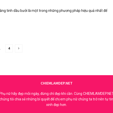
ằng tinh dầu bưởi là một trong những phương pháp hiệu quả nhất để
…
4
CHIEMLAMDEP.NET
Phụ nữ hãy đẹp mỗi ngày, đừng chỉ đẹp khi cần. Cùng CHIEMLAMDEP.NE
chúng tôi chia sẻ những bí quyết để chị em phụ nữ chúng ta trở nên tự tin
xinh đẹp hơn.