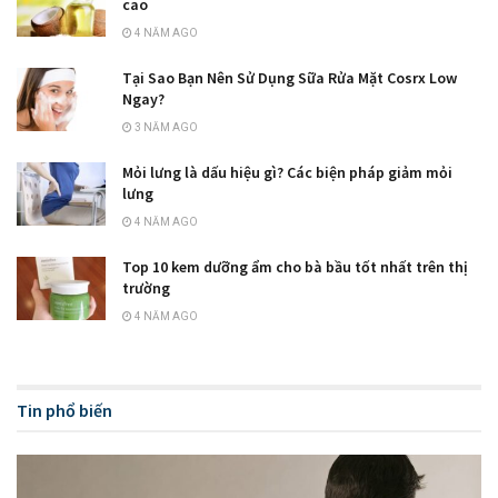
cao
4 NĂM AGO
Tại Sao Bạn Nên Sử Dụng Sữa Rửa Mặt Cosrx Low
Ngay?
3 NĂM AGO
Mỏi lưng là dấu hiệu gì? Các biện pháp giảm mỏi
lưng
4 NĂM AGO
Top 10 kem dưỡng ẩm cho bà bầu tốt nhất trên thị
trường
4 NĂM AGO
Tin phổ biến