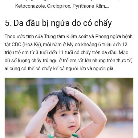
Ketoconazole
, Circlopirox, Pyrithione Kẽm,…
5. Da đầu bị ngứa do có chấy
Theo ước tính của
Trung tâm Kiểm soát và Phòng ngừa bệnh
tật CDC (Hoa Kỳ)
, mỗi năm ở Mỹ có khoảng 6 triệu đến 12
triệu trẻ em từ 3 tuổi đến 11 tuổi có chấy trên da đầu. Mặc
dù số lượng chấy trú ngụ ở trẻ em rất lớn nhưng trên thực tế,
ai cũng có thể có chấy kể cả người lớn và người già.