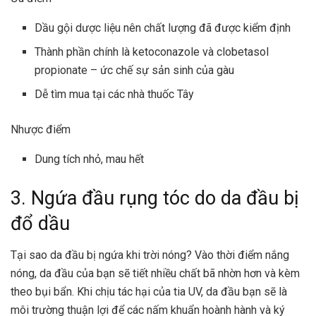
Dầu gội dược liệu nên chất lượng đã được kiểm định
Thành phần chính là ketoconazole và clobetasol
propionate – ức chế sự sản sinh của gàu
Dễ tìm mua tại các nhà thuốc Tây
Nhược điểm
Dung tích nhỏ, mau hết
3. Ngứa đầu rụng tóc do da đầu bị
đổ dầu
Tại sao da đầu bị ngứa khi trời nóng? Vào thời điểm nắng
nóng, da đầu của bạn sẽ tiết nhiều chất bã nhờn hơn và kèm
theo bụi bẩn. Khi chịu tác hại của tia UV, da đầu bạn sẽ là
môi trường thuận lợi để các nấm khuẩn hoành hành và ký