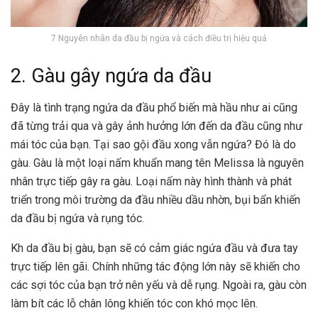
7 Nguyên nhân da đầu bị ngứa và cách điều trị hiệu quả
2. Gàu gây ngứa da đầu
Đây là tình trạng ngứa da đầu phổ biến mà hầu như ai cũng
đã từng trải qua và gây ảnh hưởng lớn đến da đầu cũng như
mái tóc của bạn. Tại sao gội đầu xong vẫn ngứa? Đó là do
gàu. Gàu là một loại nấm khuẩn mang tên Melissa là nguyên
nhân trực tiếp gây ra gàu. Loại nấm này hình thành và phát
triển trong môi trường da đầu nhiều dầu nhờn, bụi bẩn khiến
da đầu bị ngứa và rụng tóc.
Kh da đầu bị gàu, bạn sẽ có cảm giác ngứa đầu và đưa tay
trực tiếp lên gãi. Chính những tác động lớn này sẽ khiến cho
các sợi tóc của bạn trở nên yếu và dễ rụng. Ngoài ra, gàu còn
làm bít các lỗ chân lông khiến tóc con khó mọc lên.