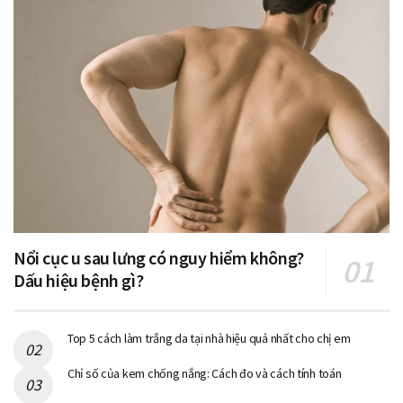
Nổi cục u sau lưng có nguy hiểm không?
Dấu hiệu bệnh gì?
Top 5 cách làm trắng da tại nhà hiệu quả nhất cho chị em
Chỉ số của kem chống nắng: Cách đo và cách tính toán