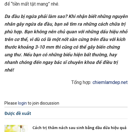
để “tiền mất tật mang” nhé.
Da đầu bị ngứa phải làm sao? Khi nhận biết những nguyên
nhân gây ngứa da đầu, bạn sẽ tìm ra những cách chữa trị
phù hợp. Bạn không nên chủ quan với những dấu hiệu nhỏ
trên cơ thể, vì dù có là một nốt sần cứng trên đầu với kích
thước khoảng 3-10 mm thì cũng có thể gây biến chứng
ung thư. Nếu bạn có những biểu hiện bất thường, hay
nhanh chóng đến ngay bác sĩ chuyên khoa để điều trị
nhé!
Tổng hợp:
chiemlamdep.net
Please
login
to join discussion
Được đề xuất
Cách trị thâm nách sau sinh bằng dầu dừa hiệu quả