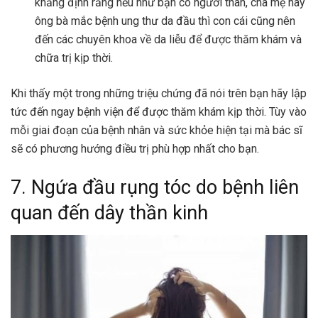
khẳng định rằng nếu như bạn có người thân, cha mẹ hay
ông bà mắc bệnh ung thư da đầu thì con cái cũng nên
đến các chuyên khoa về da liễu để được thăm khám và
chữa trị kịp thời.
Khi thấy một trong những triệu chứng đã nói trên bạn hãy lập
tức đến ngay bệnh viện để được thăm khám kịp thời. Tùy vào
mỗi giai đoạn của bệnh nhân và sức khỏe hiện tại mà bác sĩ
sẽ có phương hướng điều trị phù hợp nhất cho bạn.
7. Ngứa đầu rụng tóc do bệnh liên
quan đến dây thần kinh