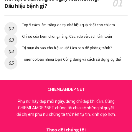
Dấu hiệu bệnh gì?
Top 5 cách làm trắng da tại nhà hiệu quả nhất cho chị em
Chỉ số của kem chống nắng: Cách đo và cách tính toán
Trị mụn ẩn sao cho hiệu quả? Làm sao để phòng tránh?
Toner có bao nhiêu loại? Công dụng và cách sử dụng cụ thể
CHIEMLAMDEP.NET
Phụ nữ hãy đẹp mỗi ngày, đừng chỉ đẹp khi cần. Cùng
CHIEMLAMDEP.NET chúng tôi chia sẻ những bí quyết
để chị em phụ nữ chúng ta trở nên tự tin, xinh đẹp hơn.
Theo dõi chúng tôi