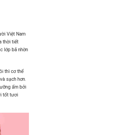
ười Việt Nam
thời tiết
ác lớp bã nhờn
i thì cơ thể
 và sạch hơn.
 dưỡng ẩm bởi
 tốt tươi