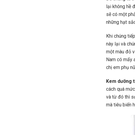
lại không hề đ
sẽ có một phả
những hạt sắc 
Khi chúng tiế
này lại và ch
một màu đỏ và
Nam có mấy ai
chị em phụ nữ
Kem dưỡng t
cách quá mức.
và từ đó thì 
mà tiêu biến h