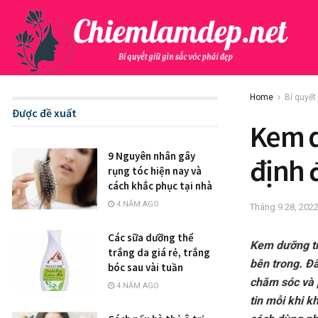
Home
Bí quyết
Được đề xuất
Kem d
9 Nguyên nhân gây
định 
rụng tóc hiện nay và
cách khắc phục tại nhà
4 NĂM AGO
Tháng 9 28, 202
Các sữa dưỡng thể
Kem dưỡng tr
trắng da giá rẻ, trắng
bên trong. Đâ
bóc sau vài tuần
chăm sóc và 
4 NĂM AGO
tin mỗi khi k