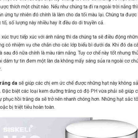
ược thích một chút nào. Nếu như chúng ta đi ra ngoài trời nắng th
n ứng tự nhiên đó chính là làm cho da tối màu lại. Chúng ta được 
tố, số lượng này nhiều hay ít đều do di truyền cả.
p xúc trực tiếp xúc với ánh nắng thì da chúng ta sẽ điều động nhữn
úng có nhiệm vụ che chắn cho các lớp biểu bì dưới da. Khi đó da c
 sau đó nữa chính là màu rám nắng. Tuy cơ chế này tốt nhưng thử
 dám tự tin đem một làn da không mấy sáng sủa ra ngoài cơ chứ
.
rắng da
sẽ giúp các chị em ức chế được những hạt này không sả
 Đặc biệt các loại kem dưỡng trắng có độ PH vừa phải sẽ giúp c
sự phục hồi trắng da sẽ trở nên nhanh chóng hơn. Những hạt sắc t
oặc bị triệt tiêu hoàn toàn.