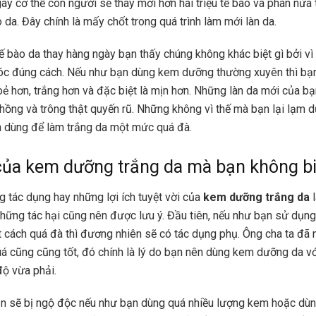
gày cơ thể con người sẽ thay mới hơn hai triệu tế bào và phân nửa
o da. Đây chính là mấy chốt trong quá trình làm mới làn da.
ế bào da thay hàng ngày bạn thấy chúng không khác biệt gì bởi v
c đúng cách. Nếu như bạn dùng kem dưỡng thường xuyên thì bạ
oẻ hơn, trắng hơn và đặc biệt là mịn hơn. Những làn da mới của b
g hồng và trông thật quyến rũ. Những không vì thế mà bạn lại lạm
 dùng để làm trắng da
một mức quá đà.
của kem dưỡng trắng da mà bạn không bi
 tác dụng hay những lợi ích tuyệt vời của
kem dưỡng trắng da
l
những tác hại cũng nên được lưu ý. Đầu tiên, nếu như bạn sử dụng
cách quá đà thì đương nhiên sẽ có tác dụng phụ. Ông cha ta đã 
quá cũng cũng tốt, đó chính là lý do bạn nên dùng kem dưỡng da v
ộ vừa phải.
n sẽ bị ngộ độc nếu như bạn dùng quá nhiều lượng kem hoặc dùn