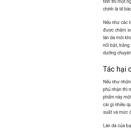
tính thì một n
chính là tế bà
Nếu như các t
được chăm só
làn da mới kh
nổi bật, trắn
dưỡng chuyên
Tác hại 
Nếu như những
phủ nhận thì 
phẩm này một 
cái gì nhiều 
suất và mức đ
Làn da của bạ