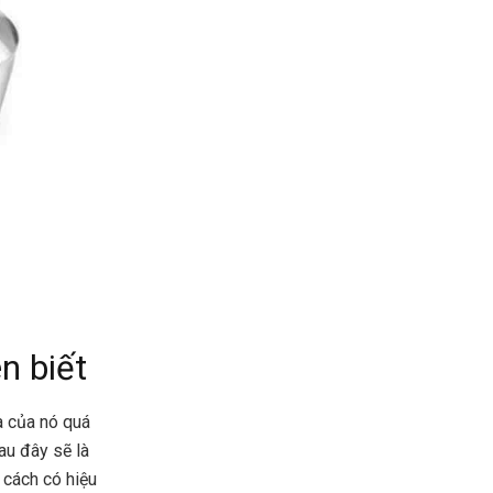
n biết
ĩa của nó quá
au đây sẽ là
 cách có hiệu