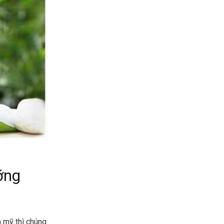
ỡng
m mỹ thì chúng