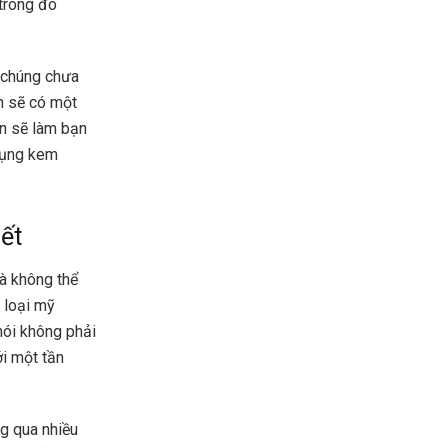
 trong đó
ì chúng chưa
n sẽ có một
ạn sẽ làm bạn
 dụng kem
ết
à không thể
 loại mỹ
nói không phải
ới một tần
g qua nhiều