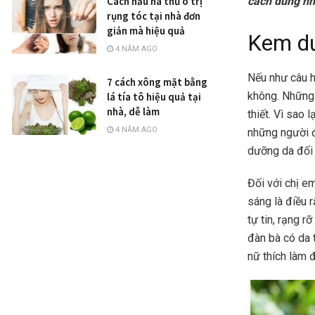
cách dùng nh
Cách nấu hà thủ ô trị
rụng tóc tại nhà đơn
giản mà hiệu quả
Kem dư
4 NĂM AGO
Nếu như câu h
7 cách xông mặt bằng
không. Những c
lá tía tô hiệu quả tại
nhà, dễ làm
thiết. Vì sao 
4 NĂM AGO
những người đ
dưỡng da đối v
Đối với chị e
sáng là điều 
tự tin, rạng 
đàn bà có da t
nữ thích làm 