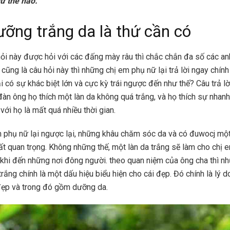
ư thế nào.
ỡng trắng da là thứ cần có
ỏi này được hỏi với các đấng mày râu thì chắc chắn đa số các an
ũng là câu hỏi này thì những chị em phụ nữ lại trả lời ngay chính 
lại có sự khác biệt lớn và cực kỳ trái ngược đến như thế? Câu trả lờ
àn ông họ thích một làn da không quá trắng, và họ thích sự nhanh
ới họ là mất quá nhiều thời gian.
m phụ nữ lại ngược lại, những khâu chăm sóc da và có đuwocj một
rất quan trọng. Không những thế, một làn da trắng sẽ làm cho chị
rỡ khi đến những nơi đông người. theo quan niệm của ông cha thì n
rắng chính là một dấu hiệu biểu hiện cho cái đẹp. Đó chính là lý 
đẹp và trong đó gồm dưỡng da.