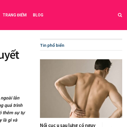
TRANG ĐIỂM
BLOG
Tin phổ biến
uyết
 ngoài lẫn
ng quá trình
ó thêm sự tự
 là gì và
Nổi cục u sau lưng có nguy