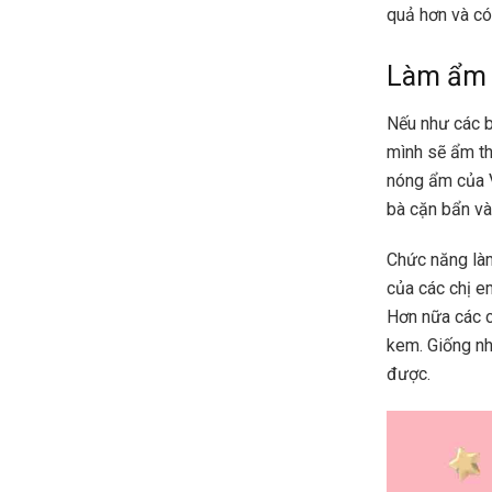
quả hơn và có
Làm ẩm c
Nếu như các b
mình sẽ ẩm th
nóng ẩm của V
bà cặn bẩn và
Chức năng làm
của các chị e
Hơn nữa các c
kem. Giống nh
được.