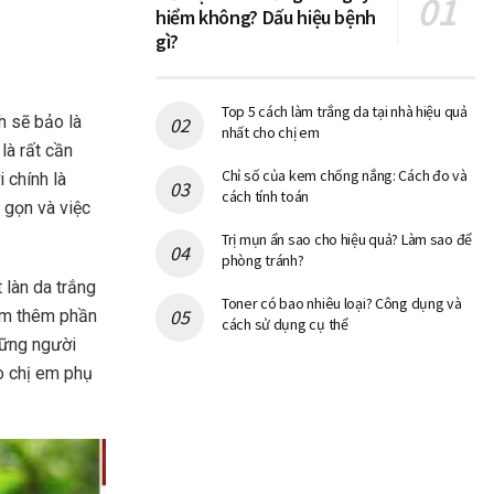
hiểm không? Dấu hiệu bệnh
gì?
Top 5 cách làm trắng da tại nhà hiệu quả
h sẽ bảo là
nhất cho chị em
là rất cần
Chỉ số của kem chống nắng: Cách đo và
i chính là
cách tính toán
 gọn và việc
Trị mụn ẩn sao cho hiệu quả? Làm sao để
phòng tránh?
 làn da trắng
Toner có bao nhiêu loại? Công dụng và
 em thêm phần
cách sử dụng cụ thể
hững người
do chị em phụ