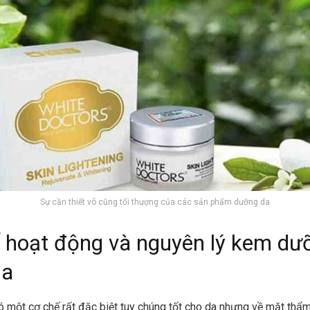
Sự cần thiết vô cũng tối thượng của các sản phẩm dưỡng da
 hoạt động và nguyên lý kem dư
da
ó một cơ chế rất đặc biệt tuy chúng tốt cho da nhưng về mặt thẩ