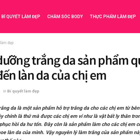
BÍ QUYẾT LÀM ĐẸP
CHĂM SÓC BODY
THỰC PHẨM LÀM ĐẸP
 làm đẹp
ưỡng trắng da sản phẩm q
đến làn da của chị em
2
in
Bí quyết làm đẹp
ắng da là một sản phẩm hỗ trợ trắng da cho các chị em từ bên
y chính là thứ mà được các chị em ví như là vật bất ly thân tro
phục hồi da hư tổn. Đây còn là sản phẩm làm cho các chị em c
hoe làn da của mình. Vậy nguyên lý làm trắng của sản phẩm này