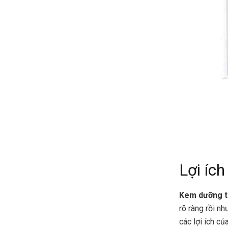
Lợi íc
Kem dưỡng t
rõ ràng rồi nh
các lợi ích c