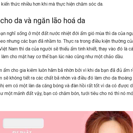
 kiến thức nhiều hơn khi mà thực hiện chăm sóc da.
ho da và ngăn lão hoá da
ạn nghĩ sống ở một đất nước nhiệt đới ẩm gió mùa thì da của ng
eo nhưng các bạn đã nhầm to. Thực ra trong điều kiện thường của 
iệt Nam thì da của người sẽ thiếu ẩm tinh khiết, thay vào đó là c
 làm cho mặt hay cơ thể bạn lúc nào cũng như một chảo dầu.
 ẩm cho gia kiêm luôn hãm bã nhờn bởi vì khi da bạn đã đủ ẩm rồ
m sẽ không tiết ra các chất bã nhờn và điều đó làm cho da thoáng
hị em có một làn da căng bóng và đàn hồi rất tốt vì da có được
ư một mảnh đất vậy, bạn có chăm bón, tưới tiêu cho nó thì nó mới