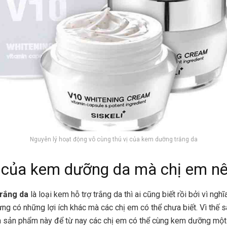
Nguyên lý hoạt động vô cùng thú vị của kem dưỡng trắng da
h của kem dưỡng da mà chị em nê
rắng da
là loại kem hỗ trợ trắng da thì ai cũng biết rồi bởi vì ngh
ưng có những lợi ích khác mà các chị em có thể chưa biết. Vì thế s
ủa sản phẩm này để từ nay các chị em có thể cùng kem dưỡng một