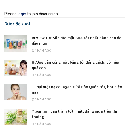
Please
login
to join discussion
Được đề xuất
REVIEW 10+ Sữa rửa mặt BHA tốt nhất dành cho da
dầu mụn
4 NĂM AGO
Hướng dẫn xông mặt bằng tỏi đúng cách, có hiệu
quả cao
4 NĂM AGO
7 Loại mặt nạ collagen tươi Hàn Quốc tốt, hot hiện
nay
4 NĂM AGO
7 loại tinh dầu tràm tốt nhất, đáng mua trên thị
trường
4 NĂM AGO