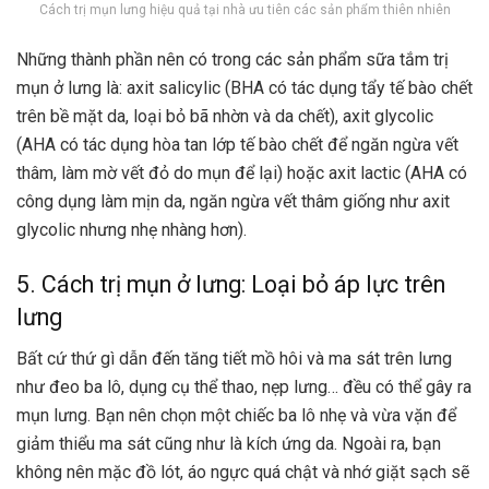
Cách trị mụn lưng hiệu quả tại nhà ưu tiên các sản phẩm thiên nhiên
Những thành phần nên có trong các sản phẩm sữa tắm trị
mụn ở lưng là:
axit salicylic
(BHA có tác dụng tẩy tế bào chết
trên bề mặt da, loại bỏ bã nhờn và da chết),
axit glycolic
(AHA có tác dụng hòa tan lớp tế bào chết để ngăn ngừa vết
thâm, làm mờ vết đỏ do mụn để lại) hoặc
axit lactic
(
AHA
có
công dụng làm mịn da, ngăn ngừa vết thâm giống như axit
glycolic nhưng nhẹ nhàng hơn).
5. Cách trị mụn ở lưng: Loại bỏ áp lực trên
lưng
Bất cứ thứ gì dẫn đến
tăng tiết mồ hôi
và ma sát trên lưng
như đeo ba lô, dụng cụ thể thao, nẹp lưng… đều có thể gây ra
mụn lưng. Bạn nên chọn một chiếc ba lô nhẹ và vừa vặn để
giảm thiểu ma sát cũng như là
kích ứng da
. Ngoài ra, bạn
không nên mặc đồ lót, áo ngực quá chật và nhớ giặt sạch sẽ