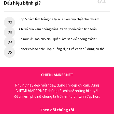
Dấu hiệu bệnh gì?
Top 5 cách làm trắng da tại nhà hiệu quả nhất cho chị em
Chỉ số của kem chống nắng: Cách đo và cách tính toán
Trị mụn ẩn sao cho hiệu quả? Làm sao để phòng tránh?
Toner có bao nhiêu loại? Công dụng và cách sử dụng cụ thể
CHIEMLAMDEP.NET
Phụ nữ hãy đẹp mỗi ngày, đừng chỉ đẹp khi cần. Cùng
CHIEMLAMDEP.NET chúng tôi chia sẻ những bí quyết
để chị em phụ nữ chúng ta trở nên tự tin, xinh đẹp hơn.
Theo dõi chúng tôi