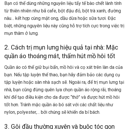
Bạn có thể dùng những nguyên liệu tẩy tế bào chết lành tính
từ thiên nhiên như
bã cafe
, bột đậu đỏ, bột trà xanh, đường
nâu… kết hợp cùng mật ong, dầu dừa hoặc sữa tươi. Đặc
biệt, những nguyên liệu này cũng hỗ trợ tích cực trong việc trị
mụn thâm ở lưng.
2. Cách trị mụn lưng hiệu quả tại nhà: Mặc
quần áo thoáng mát, thấm hút mồ hôi tốt
Quần áo có thể giữ bụi bẩn, mồ hôi và cọ xát trên làn da của
bạn. Nếu tập luyện thể thao, bạn hãy đảm bảo các dụng cụ
tập luyện hoặc sàn nhà sạch sẽ. Ngoài ra, để trị mụn lưng tại
nhà, bạn cũng đừng quên lựa chọn quần áo rộng rãi, thoáng
khí để tạo điều kiện cho da được “thở” và được hút mồ hôi
tốt hơn. Tránh mặc quần áo bó sát với các chất liệu như
nylon, polyester,… bởi chúng sẽ khiến da bí bách.
3. Gội đầu thường xuyên và buộc tóc gọn