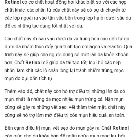
Retinol
có cơ chết hoạt động hơi khác biệt so với các hợp
chất khác, các phân tử của chất này sẽ có sự di chuyển từ
các lớp ngoài ra vào tận sâu bên trong lớp hạ bì dưới sâu da
để có những tác dụng tốt nhất với da.
Các chất này đi sâu vào dưới da và trung hòa các gốc tự do
dưới da nhằm thúc đẩy quá trình tạo collagen và elastin. Quá
trình này sẽ giúp cho người dùng có một làn da khỏe khoắn
hơn. Chất
Retinol
sẽ giúp da tái tạo tốt, loại bỏ các nếp
nhăn, làm khít các lỗ chân lông lại tránh nhiễm trùng, mọc
mụn do bụi bẩn tích tụ.
Thêm vào đó, chất này còn hỗ trợ điều trị những làn da có
mụn, nhất là những da mọc nhiều mụn trứng cá. Nặn mụn
cũng sẽ gây ra những vết sẹo, vết thâm trên mặt, chất này
cũng sẽ hỗ trợ làm mờ, điều trị xóa mụn hiệu quả, an toàn.
Bên cạnh điều trị mụn, vết sẹo do mụn gây ra. Chất
Retinol
còn giúp cho da khỏe hơn để ngăn ngừa mụn mọc lại, bởi