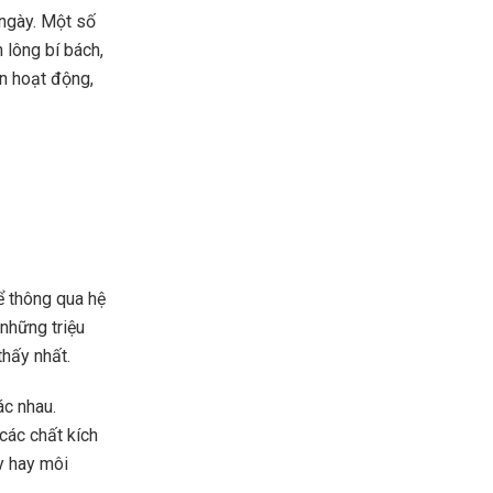
 ngày. Một số
 lông bí bách,
n hoạt động,
ể thông qua hệ
 những triệu
thấy nhất.
ác nhau.
các chất kích
y hay môi