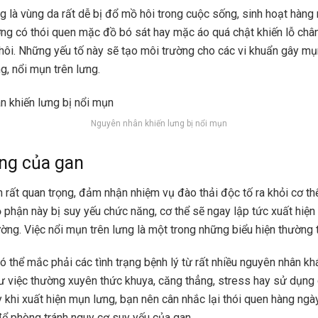
g là vùng da rất dễ bị đổ mồ hôi trong cuộc sống, sinh hoạt hàng
ờng có thói quen mặc đồ bó sát hay mặc áo quá chật khiến lỗ chân
hôi. Những yếu tố này sẽ tạo môi trường cho các vi khuẩn gây mụ
g, nổi mụn trên lưng.
Nguyên nhân khiến lưng bị nổi mụn
ng của gan
n rất quan trọng, đảm nhận nhiệm vụ đào thải độc tố ra khỏi cơ th
bộ phận này bị suy yếu chức năng, cơ thể sẽ ngay lập tức xuất hiện
ờng. Việc nổi mụn trên lưng là một trong những biểu hiện thường 
ó thể mắc phải các tình trạng bệnh lý từ rất nhiều nguyên nhân kh
 việc thường xuyên thức khuya, căng thẳng, stress hay sử dụng 
y khi xuất hiện mụn lưng, bạn nên cân nhắc lại thói quen hàng ngà
ể phòng tránh nguy cơ suy yếu của gan.