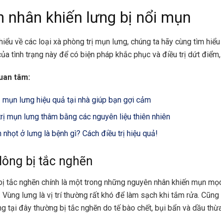
 nhân khiến lưng bị nổi mụn
hiểu về các loại xà phòng trị mụn lưng, chúng ta hãy cùng tìm hiể
ủa tình trạng này để có biện pháp khắc phục và điều trị dứt điểm
uan tâm:
rị mụn lưng hiệu quả tại nhà giúp bạn gợi cảm
trị mụn lưng thâm bằng các nguyên liệu thiên nhiên
nhọt ở lưng là bệnh gì? Cách điều trị hiệu quả!
lông bị tắc nghẽn
bị tắc nghẽn chính là một trong những nguyên nhân khiến mụn mọ
c. Vùng lưng là vị trí thường rất khó để làm sạch khi tắm rửa. Cũng
g tại đây thường bị tắc nghẽn do tế bào chết, bụi bẩn và dầu thừa 