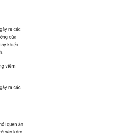
 gây ra các
ường của
này khiến
h.
ạng viêm
 gây ra các
thói quen ăn
trở nên kém