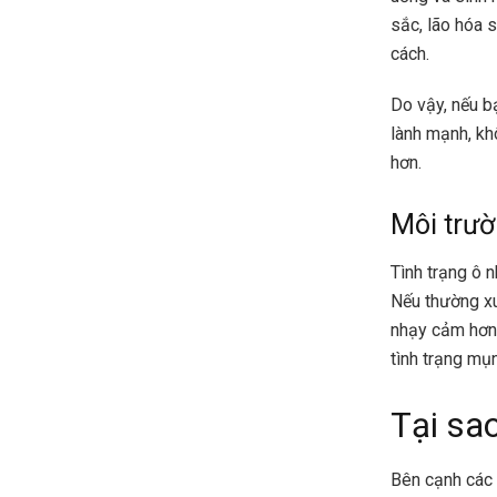
sắc, lão hóa 
cách.
Do vậy, nếu b
lành mạnh, kh
hơn.
Môi trư
Tình trạng ô 
Nếu thường xuy
nhạy cảm hơn 
tình trạng mụn
Tại sa
Bên cạnh các 