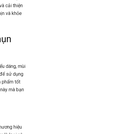
à cải thiện
mịn và khỏe
mụn
iểu dáng, mùi
 để sử dụng
n phẩm tốt
n này mà bạn
hương hiệu