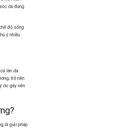
 sóc da đúng
 chế độ sống
hú ý nhiều
cả làn da.
ương, trở nên
lý do gây nên
ưng?
g là giải pháp