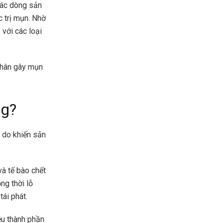
các dòng sản
 trị mụn. Nhờ
 với các loại
 nhân gây mụn
ng?
ý do khiến sản
và tế bào chết
ng thời lỗ
ái phát.
ều thành phần