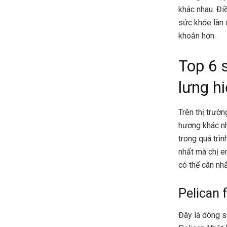
khác nhau. Đi
sức khỏe làn 
khoắn hơn.
Top 6 
lưng h
Trên thị trườ
hương khác nh
trong quá trì
nhất mà chị e
có thể cân nh
Pelican 
Đây là dòng s