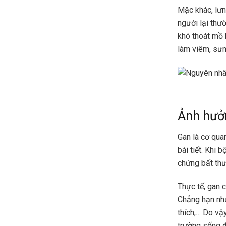
Mặc khác, lưn
người lại thư
khó thoát mồ 
làm viêm, sưn
Ảnh hưở
Gan là cơ qua
bài tiết. Khi 
chứng bất thư
Thực tế, gan c
Chẳng hạn như
thích,… Do vậ
trường sống đ