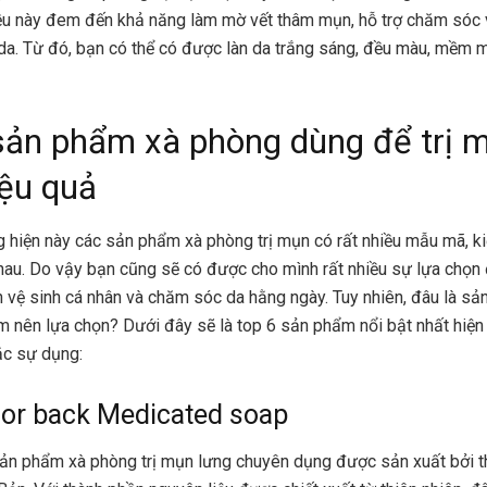
ều này đem đến khả năng làm mờ vết thâm mụn, hỗ trợ chăm sóc v
da. Từ đó, bạn có thể có được làn da trắng sáng, đều màu, mềm 
sản phẩm xà phòng dùng để trị 
iệu quả
ng hiện này các sản phẩm xà phòng trị mụn có rất nhiều mẫu mã, k
au. Do vậy bạn cũng sẽ có được cho mình rất nhiều sự lựa chọn
nh vệ sinh cá nhân và chăm sóc da hằng ngày. Tuy nhiên, đâu là sả
m nên lựa chọn? Dưới đây sẽ là top 6 sản phẩm nổi bật nhất hiệ
ắc sự dụng:
for back Medicated soap
ản phẩm xà phòng trị mụn lưng chuyên dụng được sản xuất bởi t