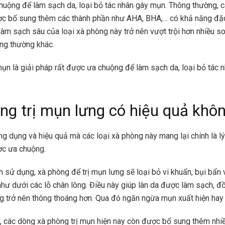
huộng để làm sạch da, loại bỏ tác nhân gây mụn. Thông thường, 
c bổ sung thêm các thành phần như AHA, BHA,… có khả năng đặc
làm sạch sâu của loại xà phòng này trở nên vượt trội hơn nhiều so
ng thường khác.
mụn là giải pháp rất được ưa chuộng để làm sạch da, loại bỏ tác
ng trị mụn lưng có hiệu quả khô
ông dụng và hiệu quả mà các loại xà phòng này mang lại chính là l
c ưa chuộng.
h sử dụng, xà phòng để trị mụn lưng sẽ loại bỏ vi khuẩn, bụi bẩn 
như dưới các lỗ chân lông. Điều này giúp làn da được làm sạch, đồ
g trở nên thông thoáng hơn. Qua đó ngăn ngừa mụn xuất hiện hay t
, các dòng xà phòng trị mụn hiện nay còn được bổ sung thêm nhi