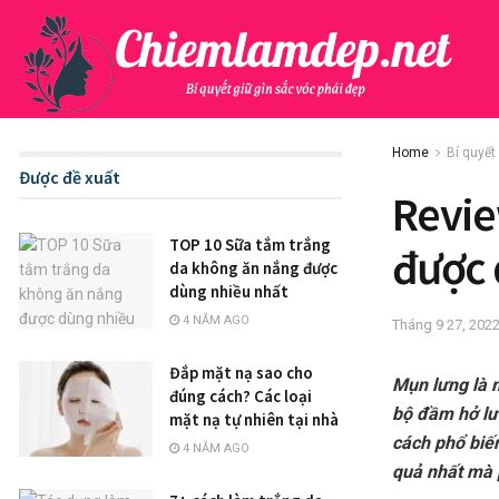
Home
Bí quyết
Được đề xuất
Revie
TOP 10 Sữa tắm trắng
được 
da không ăn nắng được
dùng nhiều nhất
4 NĂM AGO
Tháng 9 27, 202
Đắp mặt nạ sao cho
Mụn lưng là m
đúng cách? Các loại
bộ đầm hở lư
mặt nạ tự nhiên tại nhà
cách phổ biến
4 NĂM AGO
quả nhất mà 