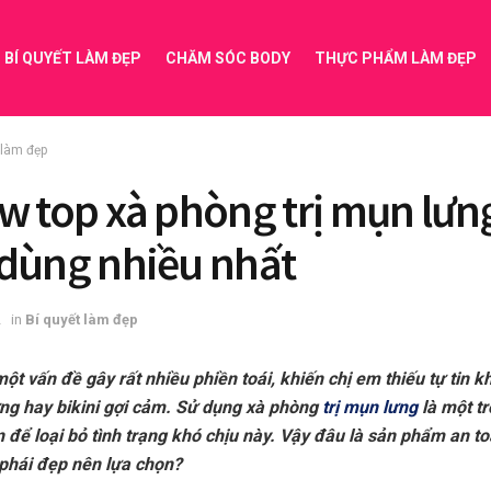
BÍ QUYẾT LÀM ĐẸP
CHĂM SÓC BODY
THỰC PHẨM LÀM ĐẸP
 làm đẹp
w top xà phòng trị mụn lưn
dùng nhiều nhất
2
in
Bí quyết làm đẹp
ột vấn đề gây rất nhiều phiền toái, khiến chị em thiếu tự tin k
ng hay bikini gợi cảm. Sử dụng xà phòng
trị mụn lưng
là một t
 để loại bỏ tình trạng khó chịu này. Vậy đâu là sản phẩm an to
phái đẹp nên lựa chọn?