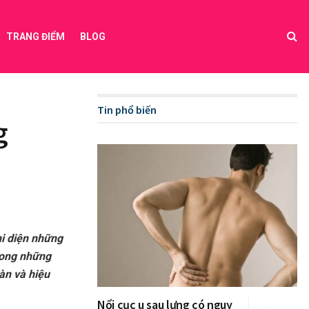
TRANG ĐIỂM
BLOG
Tin phổ biến
g
hi diện những
rong những
àn và hiệu
Nổi cục u sau lưng có nguy