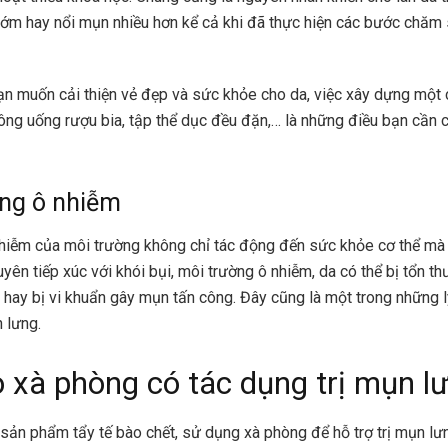
sớm hay nổi mụn nhiều hơn kể cả khi đã thực hiện các bước chăm
ạn muốn cải thiện vẻ đẹp và sức khỏe cho da, việc xây dựng một
ông uống rượu bia, tập thể dục đều đặn,… là những điều bạn cần c
ờng ô nhiễm
nhiễm của môi trường không chỉ tác động đến sức khỏe cơ thể mà 
ên tiếp xúc với khói bụi, môi trường ô nhiễm, da có thể bị tổn th
hay bị vi khuẩn gây mụn tấn công. Đây cũng là một trong những 
 lưng.
o xà phòng có tác dụng trị mụn l
sản phẩm tẩy tế bào chết, sử dụng xà phòng để hỗ trợ trị mụn lưn