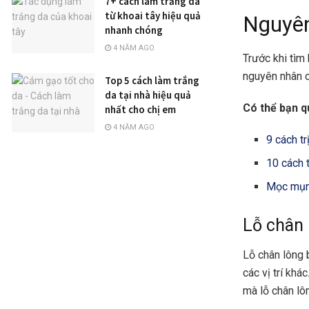
7+ cách làm trắng da
từ khoai tây hiệu quả
Nguyên
nhanh chóng
4 NĂM AGO
Trước khi tìm 
nguyên nhân c
Top 5 cách làm trắng
da tại nhà hiệu quả
Có thể bạn q
nhất cho chị em
4 NĂM AGO
9 cách t
10 cách 
Mọc mụn 
Lỗ chân 
Lỗ chân lông 
các vị trí khá
mà lỗ chân lôn