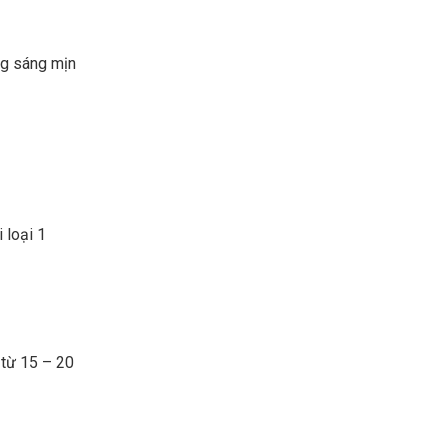
ng sáng mịn
 loại 1
 từ 15 – 20