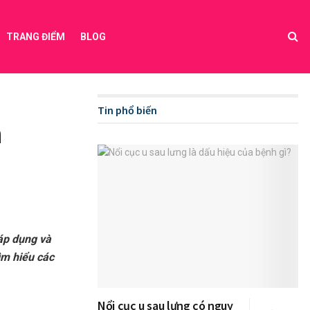
TRANG ĐIỂM
BLOG
Tin phổ biến
à
 áp dụng và
ìm hiểu các
Nổi cục u sau lưng có nguy