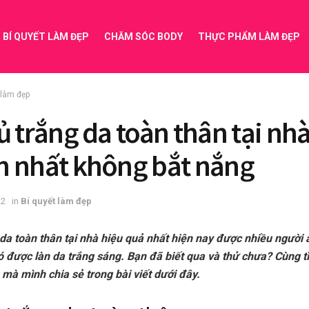
BÍ QUYẾT LÀM ĐẸP
CHĂM SÓC BODY
THỰC PHẨM LÀM ĐẸP
 làm đẹp
ủ trắng da toàn thân tại nh
 nhất không bắt nắng
22
in
Bí quyết làm đẹp
da toàn thân tại nhà hiệu quả nhất hiện nay được nhiều người
ó được làn da trắng sáng. Bạn đã biết qua và thử chưa? Cùng t
mà mình chia sẻ trong bài viết dưới đây.