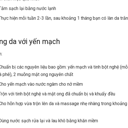
Tắm sạch lại bằng nước lạnh
Thực hiện mỗi tuần 2-3 lần, sau khoảng 1 tháng bạn có làn da trắ
ắng da với yến mạch
n:
Chuẩn bị các nguyên liệu bao gồm: yến mạch và
tinh bột nghệ
(mỗi
à phê), 2 muỗng
mật ong
nguyên chất
 Cho yến mạch vào nước ngâm cho nở mềm
Trộn với tinh bột nghệ và mật ong đã chuẩn bị và khuấy đều
Cho hỗn hợp vừa trộn lên da và massage nhẹ nhàng trong khoảng
Dùng nước sạch rửa lại và lau khô bằng khăn mềm