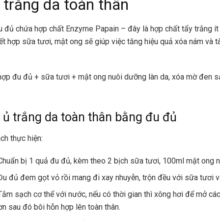
 trắng da toàn thân
 đủ chứa hợp chất Enzyme Papain – đây là hợp chất tẩy trắng ít
ết hợp sữa tươi, mật ong sẽ giúp việc tăng hiệu quả xóa nám và t
hợp đu đủ + sữa tươi + mật ong nuôi dưỡng làn da, xóa mờ đen 
 ủ trắng da toàn thân bằng đu đủ
h thực hiện:
Chuẩn bị 1 quả đu đủ, kèm theo 2 bịch sữa tươi, 100ml mật ong 
Đu đủ đem gọt vỏ rồi mang đi xay nhuyễn, trộn đều với sữa tươi 
Tắm sạch cơ thể với nước, nếu có thời gian thì xông hơi để mở các
ơn sau đó bôi hỗn hợp lên toàn thân.