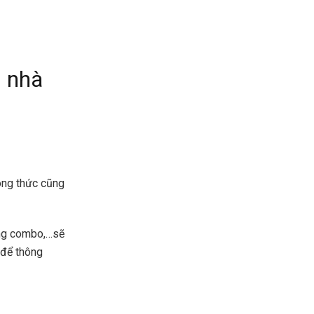
i nhà
công thức cũng
úng combo,…sẽ
 để thông