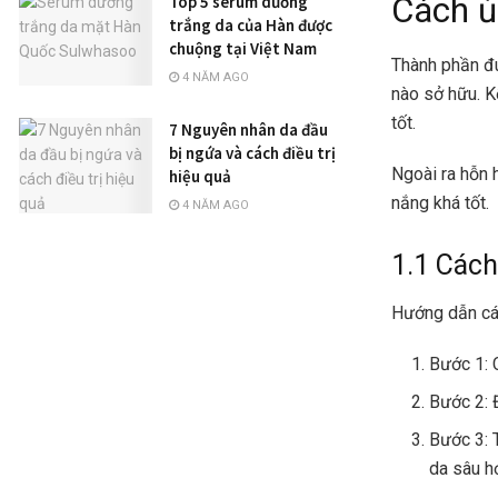
Cách ủ
Top 5 serum dưỡng
trắng da của Hàn được
chuộng tại Việt Nam
Thành phần đu
4 NĂM AGO
nào sở hữu. K
tốt.
7 Nguyên nhân da đầu
bị ngứa và cách điều trị
Ngoài ra hỗn 
hiệu quả
nắng khá tốt.
4 NĂM AGO
1.1 Cách
Hướng dẫn các
Bước 1: 
Bước 2: 
Bước 3: 
da sâu h