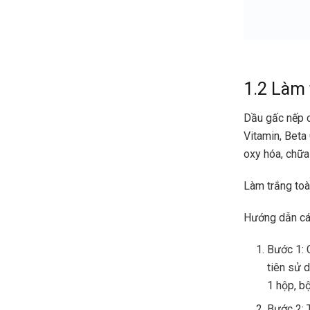
1.2 Làm 
Dầu gấc nếp c
Vitamin, Beta
oxy hóa, chữa
Làm trắng toà
Hướng dẫn các
Bước 1: 
tiên sử 
1 hộp, b
Bước 2: T