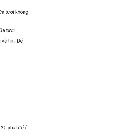
sữa tươi không
ữa tươi.
 về tim. Để
 20 phút để ủ