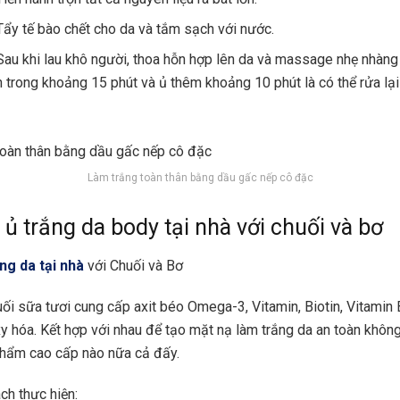
Tẩy tế bào chết cho da và tắm sạch với nước.
Sau khi lau khô người, thoa hỗn hợp lên da và massage nhẹ nhàng
n trong khoảng 15 phút và ủ thêm khoảng 10 phút là có thể rửa lại
Làm trắng toàn thân bằng dầu gấc nếp cô đặc
 ủ trắng da body tại nhà với chuối và bơ
ng da tại nhà
với Chuối và Bơ
ối sữa tươi cung cấp axit béo Omega-3, Vitamin, Biotin, Vitamin 
y hóa. Kết hợp với nhau để tạo mặt nạ làm trắng da an toàn khôn
phẩm cao cấp nào nữa cả đấy.
h thực hiện: