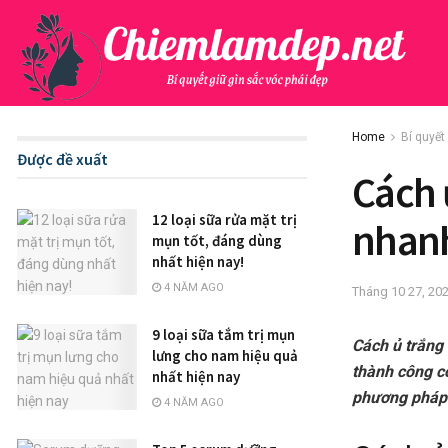
Home
Bí quyết
Được đề xuất
Cách 
12 loại sữa rửa mặt trị
nhanh
mụn tốt, đáng dùng
nhất hiện nay!
4 NĂM AGO
Tháng 10 27, 20
9 loại sữa tắm trị mụn
Cách ủ trắng 
lưng cho nam hiệu quả
thành công c
nhất hiện nay
phương pháp 
4 NĂM AGO