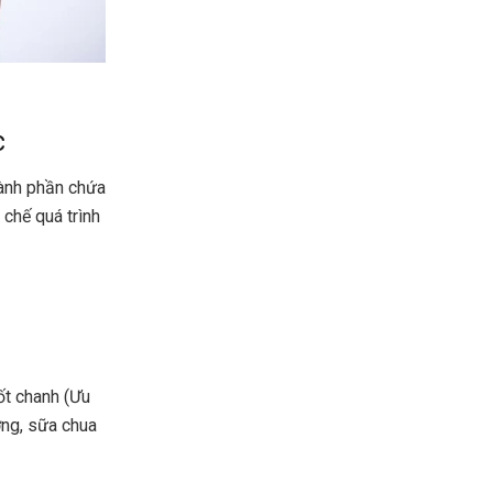
c
hành phần chứa
chế quá trình
ốt chanh (Ưu
ờng,
sữa chua