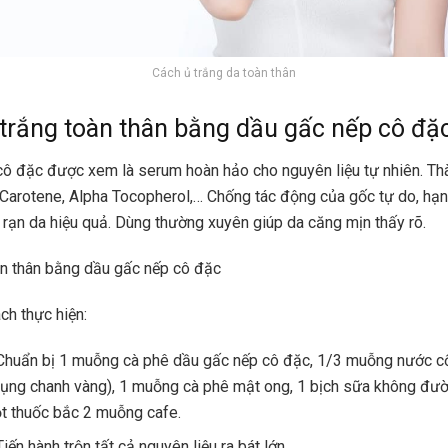
Cách ủ trắng da toàn thân
trắng toàn thân bằng dầu gấc nếp cô đặ
ô đặc được xem là serum hoàn hảo cho nguyên liệu tự nhiên. T
 Carotene, Alpha Tocopherol,… Chống tác động của gốc tự do, hạn 
 rạn da hiệu quả. Dùng thường xuyên giúp da căng mịn thấy rõ.
n thân bằng dầu gấc nếp cô đặc
h thực hiện:
Chuẩn bị 1 muỗng cà phê dầu gấc nếp cô đặc, 1/3 muỗng nước c
dụng chanh vàng), 1 muỗng cà phê mật ong, 1 bịch sữa không đư
ột thuốc bắc 2 muỗng cafe.
iến hành trộn tất cả nguyên liệu ra bát lớn.