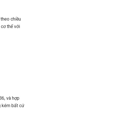
 theo chiều
 cơ thể với
B6, và hợp
g kém bất cứ