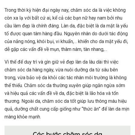
Trong thời kỳ hiện đại ngày nay, chăm sóc da là việc không
còn xa lạ với bất cứ ai, kể cả các bạn nữ hay nam bởi nhu
cầu làm đẹp là chính đáng. Làn da, đặc biệt là da mặt là yếu
tố được quan tâm hàng đầu. Nguyên nhân do dưới tác động
của nắng nóng, khói bụi, vi khuẩn,… khiến cho da mặt yếu đi,
dễ gặp các vấn đề về mụn, thâm nám, tàn nhang,…
Vì thế để duy trì và gìn giữ vẻ đẹp làn da lâu dài thì việc
chăm sóc da hàng ngày, vừa nuôi dưỡng da từ sâu bên
trong, vừa bảo vệ da khỏi các tác nhân môi trường là không
thể thiếu. Chăm sóc da thường xuyên giúp ngăn ngừa sớm
và hiệu quả các vấn đề về da, đặc biệt là lão hóa và tổn
thương. Ngoài da, chăm sóc da tốt giúp lưu thông máu hiệu
quả, dưỡng chất cung cấp giống như “thức ăn” để làn da mịn
màng khỏe mạnh.