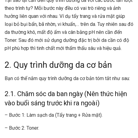
Tại sao lại cần đến quy trình dưỡng da với các bước lần lượt
theo trình tự? Mỗi bước này đều có vai trò riêng và ảnh
hưởng liên quan với nhau. Ví dụ tẩy trang và rửa mặt giúp
loại bỏ bụi bẩn, bã nhờn,
vi khuẩn
,… trên da. Tuy nhiên sau đó
da thường khô, mất độ ẩm và cân bằng pH nên cần đến
Toner. Sau đó mới sử dụng dưỡng đặc trị bởi da cần có độ
pH phù hợp thì tinh chất mới thẩm thấu sâu và hiệu quả.
2. Quy trình dưỡng da cơ bản
Bạn có thể nắm quy trình dưỡng da cơ bản tóm tắt như sau:
2.1. Chăm sóc da ban ngày (Nên thức hiện
vào buổi sáng trước khi ra ngoài)
– Bước 1: Làm sạch da (Tẩy trang + Rửa mặt).
– Bước 2: Toner.