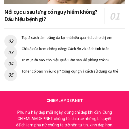
Nổi cục u sau lưng có nguy hiểm không?
Dấu hiệu bệnh gì?
Top 5 cách làm trắng da tại nhà hiệu quả nhất cho chị em
Chỉ số của kem chống nắng: Cách đo và cách tính toán
Trị mụn ẩn sao cho hiệu quả? Làm sao để phòng tránh?
Toner có bao nhiêu loại? Công dụng và cách sử dụng cụ thể
CHIEMLAMDEP.NET
Phụ nữ hãy đẹp mỗi ngày, đừng chỉ đẹp khi cần. Cùng
CHIEMLAMDEP.NET chúng tôi chia sẻ những bí quyết
để chị em phụ nữ chúng ta trở nên tự tin, xinh đẹp hơn.