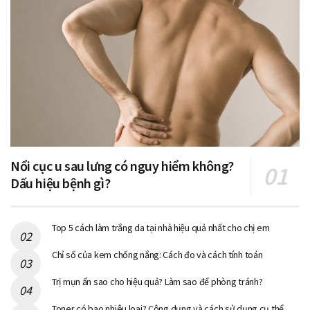
Nổi cục u sau lưng có nguy hiểm không?
Dấu hiệu bệnh gì?
Top 5 cách làm trắng da tại nhà hiệu quả nhất cho chị em
Chỉ số của kem chống nắng: Cách đo và cách tính toán
Trị mụn ẩn sao cho hiệu quả? Làm sao để phòng tránh?
Toner có bao nhiêu loại? Công dụng và cách sử dụng cụ thể