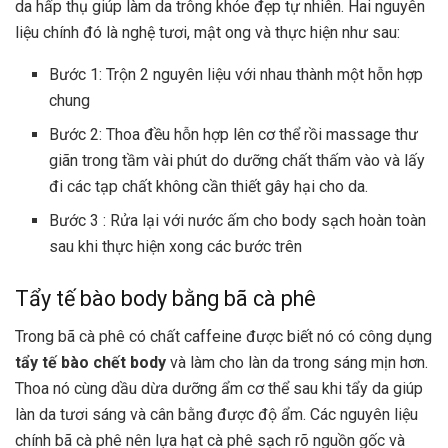
da hấp thụ giúp làm da trông khỏe đẹp tự nhiên. Hai nguyên
liệu chính đó là nghệ tươi, mật ong và thực hiện như sau:
Bước 1: Trộn 2 nguyên liệu với nhau thành một hỗn hợp
chung
Bước 2: Thoa đều hỗn hợp lên cơ thể rồi massage thư
giãn trong tầm vài phút do dưỡng chất thấm vào và lấy
đi các tạp chất không cần thiết gây hại cho da.
Bước 3 : Rửa lại với nước ấm cho body sạch hoàn toàn
sau khi thực hiện xong các bước trên
Tẩy tế bào body bằng bã cà phê
Trong bã cà phê có chất
caffeine được biết nó có công dụng
tẩy tế bào chết body
và làm cho làn da trong sáng mịn hơn.
Thoa nó cùng dầu dừa dưỡng ẩm cơ thể sau khi tẩy da giúp
làn da tươi sáng và cân bằng được độ ẩm. Các nguyên liệu
chính bã cà phê nên lựa hạt cà phê sạch rõ nguồn gốc và