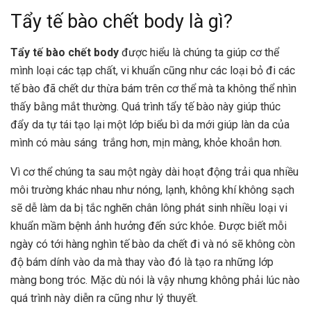
Tẩy tế bào chết body là gì?
Tẩy tế bào chết body
được hiểu là chúng ta giúp cơ thể
mình loại các tạp chất, vi khuẩn cũng như các loại bỏ đi các
tế bào đã chết dư thừa bám trên cơ thể mà ta không thể nhìn
thấy bằng mắt thường. Quá trình tẩy tế bào này giúp thúc
đẩy da tự tái tạo lại một lớp biểu bì da mới giúp làn da của
mình có màu sáng trắng hơn, mịn màng, khỏe khoắn hơn.
Vì cơ thể chúng ta sau một ngày dài hoạt động trải qua nhiều
môi trường khác nhau như nóng, lạnh, không khí không sạch
sẽ dễ làm da bị tắc nghẽn chân lông phát sinh nhiều loại vi
khuẩn mầm bệnh ảnh hưởng đến sức khỏe. Được biết mỗi
ngày có tới hàng nghìn tế bào da chết đi và nó sẽ không còn
độ bám dính vào da mà thay vào đó là tạo ra những lớp
màng bong tróc. Mặc dù nói là vậy nhưng không phải lúc nào
quá trình này diễn ra cũng như lý thuyết.