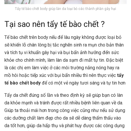
Tẩy tế bào chết body giúp làn da loại bỏ các thành phần gây hại
Tại sao nên tẩy tế bào chết ?
Tế bào chết trên body nếu để
lâu ngày không được loại bỏ
sẽ khiến lỗ chân lông bị tắc nghẽn sinh ra mụn cho bản thân
và tích tụ vi khuẩn gây hại và bụi bẩn ảnh hưởng đến sức
khỏe cho chính mình, làm làn da sạm đi mất tự tin. Đặc biệt
là các chị em làm việc ở các môi trường nắng nóng hay ra
mồ hôi hoặc tiếp xúc với bụi bẩn nhiều thì nên thực việc
tẩy
tế bào chết body
để có một vẻ ngày tươi sáng và tự tin hơn
Tẩy da chết đúng số lần và theo định kỳ sẽ giúp bạn có làn
da khỏe mạnh và tránh được rất nhiều bệnh liên quan về da.
Giúp ta thoải mái hơn trong công việc cũng như nếu sử dụng
các dưỡng chất làm đẹp cho da sẽ dễ dàng thẩm thấu vào
da tốt hơn, giúp da hấp thụ và phát huy được các công dụng