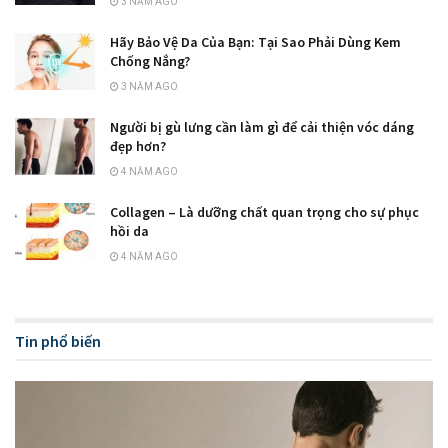
3 NĂM AGO
Hãy Bảo Vệ Da Của Bạn: Tại Sao Phải Dùng Kem
Chống Nắng?
3 NĂM AGO
Người bị gù lưng cần làm gì để cải thiện vóc dáng
đẹp hơn?
4 NĂM AGO
Collagen – Là dưỡng chất quan trọng cho sự phục
hồi da
4 NĂM AGO
Tin phổ biến