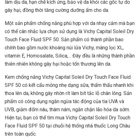
làm dịu da, hạn chế kích ứng, bảo vệ da khỏi các gốc tự do
gây hại, đồng thời tăng cường dưỡng ẩm cho da.
Một sản phẩm chống nắng phù hợp với da nhạy cảm mà bạn
có thể cân nhắc lựa chọn sử dụng là Vichy Capital Soleil Dry
Touch Face Fluid SPF 50. Sản phẩm có thành phần bao
chính bao gồm nước khoáng núi lửa Vichy, màng lọc XL,
vitamin E, Homosalate, Silica,… Đây đều là những thành phần
thiên nhiên không gây hại hoặc tổn thương lên da.
Kem chống nắng Vichy Capital Soleil Dry Touch Face Fluid
SPF 50 có kết cấu mỏng nhẹ dạng sữa, thẩm thấu nhanh khi
thoa lên da, không gây nhờn rít làm bít tắc lỗ chân lông. Sản
phẩm có công dụng ngăn ngừa tác động của tia UVA và
UVB, giảm đốm nâu, thâm nám, ngăn chặn lão hóa da sớm.
Hiện tại, bạn có thể tìm mua Vichy Capital Soleil Dry Touch
Face Fluid SPF 50 tại chuỗi hệ thống nhà thuốc Long Châu
trên toàn quốc.