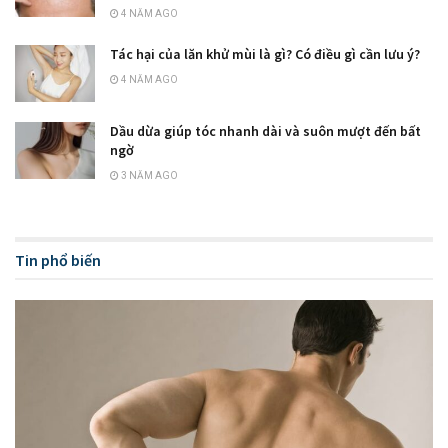
4 NĂM AGO
Tác hại của lăn khử mùi là gì? Có điều gì cần lưu ý?
4 NĂM AGO
Dầu dừa giúp tóc nhanh dài và suôn mượt đến bất
ngờ
3 NĂM AGO
Tin phổ biến