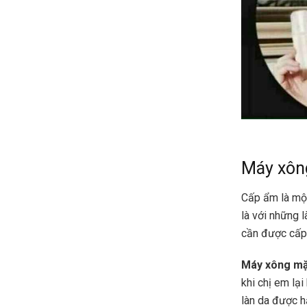
Máy xông
Cấp ẩm là một
là với những 
cần được cấp 
Máy xông m
khi chị em lạ
làn da được h