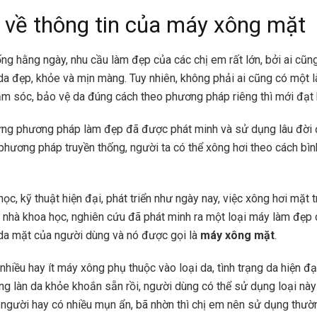
 về thông tin của máy xông mặt
ng hằng ngày, nhu cầu làm đẹp của các chị em rất lớn, bởi ai cũ
da đẹp, khỏe và mịn màng. Tuy nhiên, không phải ai cũng có một 
m sóc, bảo vệ da đúng cách theo phương pháp riêng thì mới đạt 
ng phương pháp làm đẹp đã được phát minh và sử dụng lâu đời đ
 phương pháp truyền thống, người ta có thể xông hơi theo cách bì
ọc, kỹ thuật hiện đại, phát triển như ngày nay, việc xông hơi mặt 
 nhà khoa học, nghiên cứu đã phát minh ra một loại máy làm đẹp
da mặt của người dùng và nó được gọi là
máy xông mặt
.
nhiều hay ít máy xông phụ thuộc vào loại da, tình trạng da hiện đ
ng làn da khỏe khoắn sẵn rồi, người dùng có thể sử dụng loại này 
người hay có nhiều mụn ẩn, bã nhờn thì chị em nên sử dụng thườ