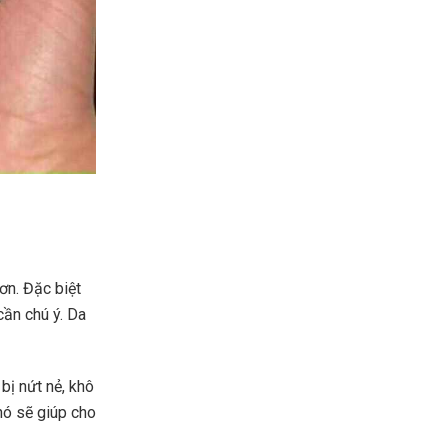
ơn. Đặc biệt
cần chú ý. Da
bị nứt nẻ, khô
nó sẽ giúp cho