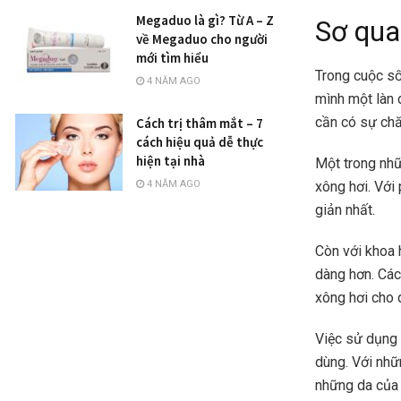
Megaduo là gì? Từ A – Z
Sơ qua
về Megaduo cho người
mới tìm hiểu
Trong cuộc số
4 NĂM AGO
mình một làn 
cần có sự chă
Cách trị thâm mắt – 7
cách hiệu quả dễ thực
hiện tại nhà
Một trong nhữ
4 NĂM AGO
xông hơi. Với
giản nhất.
Còn với khoa h
dàng hơn. Các
xông hơi cho 
Việc sử dụng 
dùng. Với nhữ
những da của 