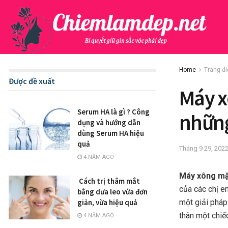
Home
Trang đ
Được đề xuất
Máy x
Serum HA là gì ? Công
những
dụng và hướng dẫn
dùng Serum HA hiệu
quả
Tháng 9 29, 202
4 NĂM AGO
Máy xông m
Cách trị thâm mắt
của các chị e
bằng dưa leo vừa đơn
một giải pháp
giản, vừa hiệu quả
thân một chiế
4 NĂM AGO