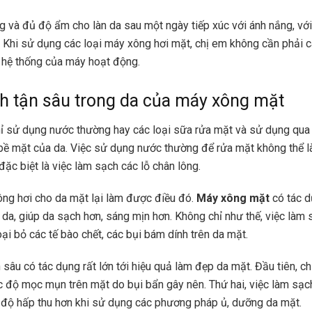
 và đủ độ ẩm cho làn da sau một ngày tiếp xúc với ánh nắng, với
t. Khi sử dụng các loại máy xông hơi mặt, chị em không cần phải 
 hệ thống của máy hoạt động.
h tận sâu trong da của máy xông mặt
ỉ sử dụng nước thường hay các loại sữa rửa mặt và sử dụng qua l
bề mặt của da. Việc sử dụng nước thường để rửa mặt không thể 
đặc biệt là việc làm sạch các lỗ chân lông.
ng hơi cho da mặt lại làm được điều đó.
Máy xông mặt
có tác d
 da, giúp da sạch hơn, sáng mịn hơn. Không chỉ như thế, việc làm
oại bỏ các tế bào chết, các bụi bám dính trên da mặt.
 sâu có tác dụng rất lớn tới hiệu quả làm đẹp da mặt. Đầu tiên, c
độ mọc mụn trên mặt do bụi bẩn gây nên. Thứ hai, việc làm sạc
 độ hấp thu hơn khi sử dụng các phương pháp ủ, dưỡng da mặt.