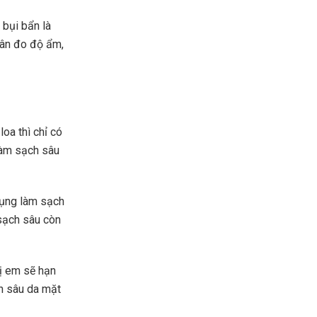
 bụi bẩn là
cân đo độ ẩm,
oa thì chỉ có
làm sạch sâu
ụng làm sạch
 sạch sâu còn
hị em sẽ hạn
h sâu da mặt