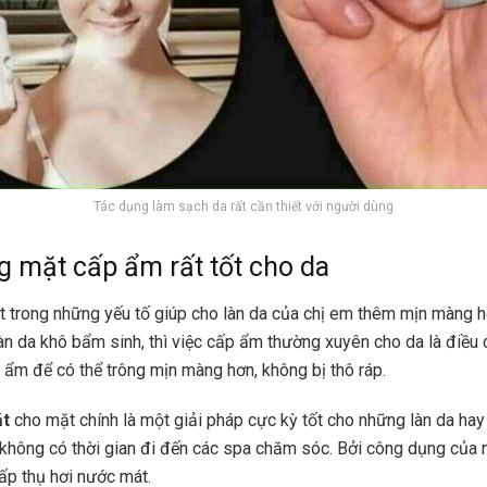
Tác dụng làm sạch da rất cần thiết với người dùng
 mặt cấp ẩm rất tốt cho da
 trong những yếu tố giúp cho làn da của chị em thêm mịn màng h
làn da khô bẩm sinh, thì việc cấp ẩm thường xuyên cho da là điều 
ẩm để có thể trông mịn màng hơn, không bị thô ráp.
ặt
cho mặt chính là một giải pháp cực kỳ tốt cho những làn da hay 
i không có thời gian đi đến các spa chăm sóc. Bởi công dụng của 
ấp thụ hơi nước mát.