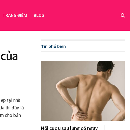
TRANG ĐIỂM
BLOG
Tin phổ biến
 của
ẹp tại nhà
a thì đây là
ắm cho bản
Nổi cục u sau lưng có nguy