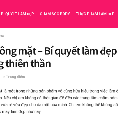
BÍ QUYẾT LÀM ĐẸP
CHĂM SÓC BODY
THỰC PHẨM LÀM ĐẸP
iểm
ông mặt – Bí quyết làm đẹp
 thiên thần
2
in
Trang điểm
ặt
là một trong những sản phẩm vô cùng hữu hiệu trong việc làm đ
m. Nếu chị em không có thời gian để đến các trung tâm chăm sóc d
 vừa rẻ vừa đẹp cho da mặt của mình. Chị em không thể không s
c máy làm đẹp như này.