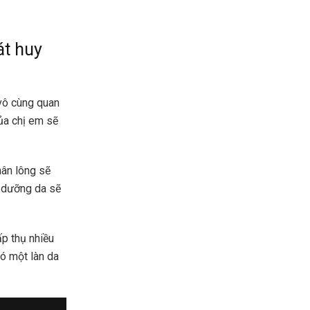
át huy
 vô cùng quan
ủa chị em sẽ
hân lông sẽ
m dưỡng da sẽ
p thụ nhiều
ó một làn da