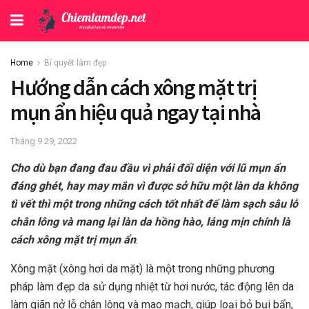
Home
Bí quyết làm đẹp
Hướng dẫn cách xông mặt trị
mụn ẩn hiệu quả ngay tại nhà
Tháng 9 29, 2022
Cho dù bạn đang đau đầu vì phải đối diện với lũ mụn ẩn
đáng ghét, hay may mắn vì được sở hữu một làn da không
tì vết thì một trong những cách tốt nhất để làm sạch sâu lỗ
chân lông và mang lại làn da hồng hào, láng mịn chính là
cách xông mặt trị mụn ẩn
.
Xông mặt (xông hơi da mặt) là một trong những phương
pháp làm đẹp da sử dụng nhiệt từ hơi nước, tác động lên da
làm giãn nở lỗ chân lông và
mao mạch
, giúp loại bỏ bụi bẩn,