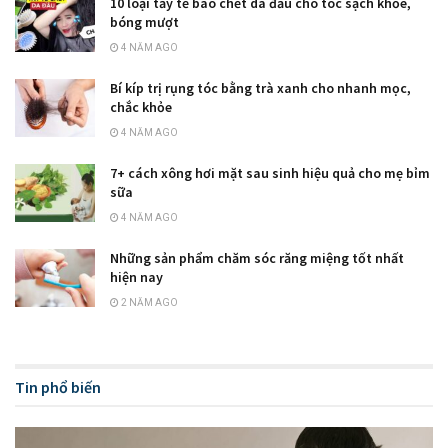
10 loại tẩy tế bào chết da đầu cho tóc sạch khỏe,
bóng mượt
4 NĂM AGO
Bí kíp trị rụng tóc bằng trà xanh cho nhanh mọc,
chắc khỏe
4 NĂM AGO
7+ cách xông hơi mặt sau sinh hiệu quả cho mẹ bỉm
sữa
4 NĂM AGO
Những sản phẩm chăm sóc răng miệng tốt nhất
hiện nay
2 NĂM AGO
Tin phổ biến