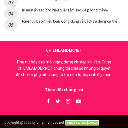
Trị mụn ẩn sao cho hiệu quả? Làm sao để phòng tránh?
Toner có bao nhiêu loại? Công dụng và cách sử dụng cụ thể
CHIEMLAMDEP.NET
Phụ nữ hãy đẹp mỗi ngày, đừng chỉ đẹp khi cần. Cùng
CHIEMLAMDEP.NET chúng tôi chia sẻ những bí quyết
để chị em phụ nữ chúng ta trở nên tự tin, xinh đẹp hơn.
Theo dõi chúng tôi
Copyright @2022 by
chiemlamdep.net