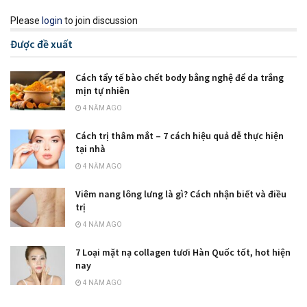
Please
login
to join discussion
Được đề xuất
Cách tẩy tế bào chết body bằng nghệ để da trắng
mịn tự nhiên
4 NĂM AGO
Cách trị thâm mắt – 7 cách hiệu quả dễ thực hiện
tại nhà
4 NĂM AGO
Viêm nang lông lưng là gì? Cách nhận biết và điều
trị
4 NĂM AGO
7 Loại mặt nạ collagen tươi Hàn Quốc tốt, hot hiện
nay
4 NĂM AGO