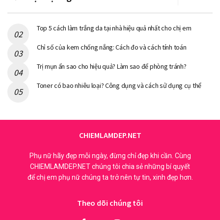
Top 5 cách làm trắng da tại nhà hiệu quả nhất cho chị em
Chỉ số của kem chống nắng: Cách đo và cách tính toán
Trị mụn ẩn sao cho hiệu quả? Làm sao để phòng tránh?
Toner có bao nhiêu loại? Công dụng và cách sử dụng cụ thể
CHIEMLAMDEP.NET
Phụ nữ hãy đẹp mỗi ngày, đừng chỉ đẹp khi cần. Cùng
CHIEMLAMDEP.NET chúng tôi chia sẻ những bí quyết
để chị em phụ nữ chúng ta trở nên tự tin, xinh đẹp hơn.
Theo dõi chúng tôi