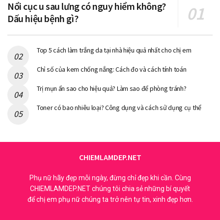
Nổi cục u sau lưng có nguy hiểm không?
Dấu hiệu bệnh gì?
Top 5 cách làm trắng da tại nhà hiệu quả nhất cho chị em
Chỉ số của kem chống nắng: Cách đo và cách tính toán
Trị mụn ẩn sao cho hiệu quả? Làm sao để phòng tránh?
Toner có bao nhiêu loại? Công dụng và cách sử dụng cụ thể
CHIEMLAMDEP.NET
Phụ nữ hãy đẹp mỗi ngày, đừng chỉ đẹp khi cần. Cùng
CHIEMLAMDEP.NET chúng tôi chia sẻ những bí quyết
để chị em phụ nữ chúng ta trở nên tự tin, xinh đẹp hơn.