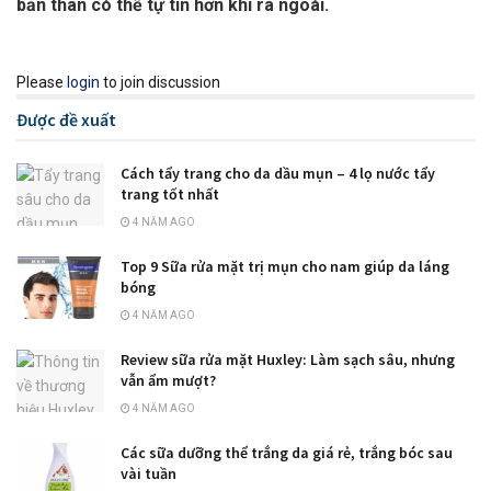
bản thân có thể tự tin hơn khi ra ngoài.
Please
login
to join discussion
Được đề xuất
Cách tẩy trang cho da dầu mụn – 4 lọ nước tẩy
trang tốt nhất
4 NĂM AGO
Top 9 Sữa rửa mặt trị mụn cho nam giúp da láng
bóng
4 NĂM AGO
Review sữa rửa mặt Huxley: Làm sạch sâu, nhưng
vẫn ẩm mượt?
4 NĂM AGO
Các sữa dưỡng thể trắng da giá rẻ, trắng bóc sau
vài tuần