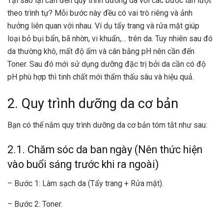
Tại sao lại cần đến quy trình dưỡng da với các bước lần lượt
theo trình tự? Mỗi bước này đều có vai trò riêng và ảnh
hưởng liên quan với nhau. Ví dụ tẩy trang và rửa mặt giúp
loại bỏ bụi bẩn, bã nhờn,
vi khuẩn
,… trên da. Tuy nhiên sau đó
da thường khô, mất độ ẩm và cân bằng pH nên cần đến
Toner. Sau đó mới sử dụng dưỡng đặc trị bởi da cần có độ
pH phù hợp thì tinh chất mới thẩm thấu sâu và hiệu quả.
2. Quy trình dưỡng da cơ bản
Bạn có thể nắm quy trình dưỡng da cơ bản tóm tắt như sau:
2.1. Chăm sóc da ban ngày (Nên thức hiện
vào buổi sáng trước khi ra ngoài)
– Bước 1: Làm sạch da (Tẩy trang + Rửa mặt).
– Bước 2: Toner.