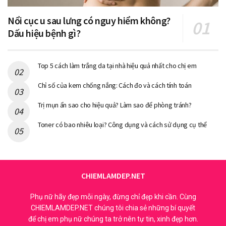
Nổi cục u sau lưng có nguy hiểm không?
Dấu hiệu bệnh gì?
Top 5 cách làm trắng da tại nhà hiệu quả nhất cho chị em
Chỉ số của kem chống nắng: Cách đo và cách tính toán
Trị mụn ẩn sao cho hiệu quả? Làm sao để phòng tránh?
Toner có bao nhiêu loại? Công dụng và cách sử dụng cụ thể
CHIEMLAMDEP.NET
Phụ nữ hãy đẹp mỗi ngày, đừng chỉ đẹp khi cần. Cùng
CHIEMLAMDEP.NET chúng tôi chia sẻ những bí quyết
để chị em phụ nữ chúng ta trở nên tự tin, xinh đẹp hơn.