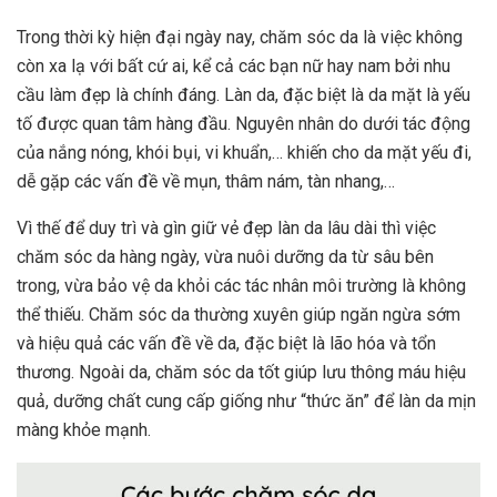
Trong thời kỳ hiện đại ngày nay, chăm sóc da là việc không
còn xa lạ với bất cứ ai, kể cả các bạn nữ hay nam bởi nhu
cầu làm đẹp là chính đáng. Làn da, đặc biệt là da mặt là yếu
tố được quan tâm hàng đầu. Nguyên nhân do dưới tác động
của nắng nóng, khói bụi, vi khuẩn,… khiến cho da mặt yếu đi,
dễ gặp các vấn đề về mụn, thâm nám, tàn nhang,…
Vì thế để duy trì và gìn giữ vẻ đẹp làn da lâu dài thì việc
chăm sóc da hàng ngày, vừa nuôi dưỡng da từ sâu bên
trong, vừa bảo vệ da khỏi các tác nhân môi trường là không
thể thiếu. Chăm sóc da thường xuyên giúp ngăn ngừa sớm
và hiệu quả các vấn đề về da, đặc biệt là lão hóa và tổn
thương. Ngoài da, chăm sóc da tốt giúp lưu thông máu hiệu
quả, dưỡng chất cung cấp giống như “thức ăn” để làn da mịn
màng khỏe mạnh.