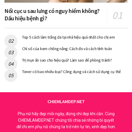
Nổi cục u sau lưng có nguy hiểm không?
Dấu hiệu bệnh gì?
Top 5 cách làm trắng da tại nhà hiệu quả nhất cho chị em
Chỉ số của kem chống nắng: Cách đo và cách tính toán
Trị mụn ẩn sao cho hiệu quả? Làm sao để phòng tránh?
Toner có bao nhiêu loại? Công dụng và cách sử dụng cụ thể
CHIEMLAMDEP.NET
Phụ nữ hãy đẹp mỗi ngày, đừng chỉ đẹp khi cần. Cùng
CHIEMLAMDEP.NET chúng tôi chia sẻ những bí quyết
để chị em phụ nữ chúng ta trở nên tự tin, xinh đẹp hơn.