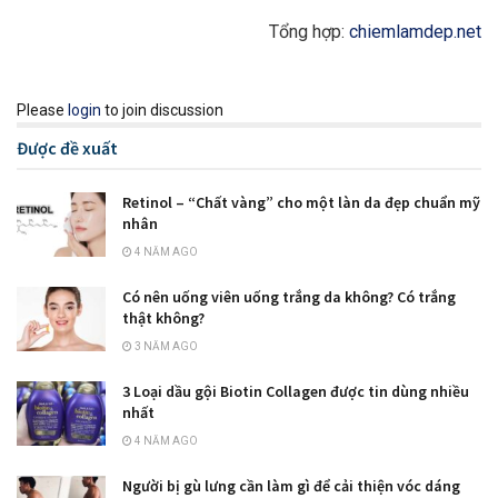
Tổng hợp:
chiemlamdep.net
Please
login
to join discussion
Được đề xuất
Retinol – “Chất vàng” cho một làn da đẹp chuẩn mỹ
nhân
4 NĂM AGO
Có nên uống viên uống trắng da không? Có trắng
thật không?
3 NĂM AGO
3 Loại dầu gội Biotin Collagen được tin dùng nhiều
nhất
4 NĂM AGO
Người bị gù lưng cần làm gì để cải thiện vóc dáng