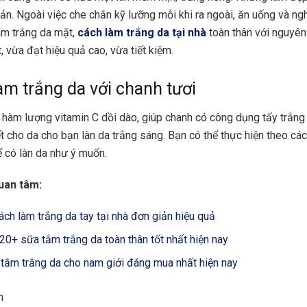
iản.
Ngoài việc che chắn kỹ lưỡng mỗi khi ra ngoài, ăn uống và ngh
làm trắng da mặt,
cách làm trắng da tại nhà
toàn thân với nguyên 
ết, vừa đạt hiệu quả cao, vừa tiết kiệm.
àm trắng da với chanh tươi
 hàm lượng vitamin C dồi dào, giúp chanh có công dụng tẩy trắng 
ết cho da cho bạn làn da trắng sáng. Bạn có thể thực hiện theo cá
 có làn da như ý muốn.
uan tâm:
ách làm trắng da tay tại nhà đơn giản hiệu quả
0+ sữa tắm trắng da toàn thân tốt nhất hiện nay
tắm trắng da cho nam giới đáng mua nhất hiện nay
n