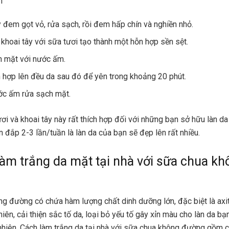
n
y đem gọt vỏ, rửa sạch, rồi đem hấp chín và nghiền nhỏ.
 khoai tây với sữa tươi tạo thành một hỗn hợp sền sệt.
 mặt với nước ấm.
 hợp lên đều da sau đó để yên trong khoảng 20 phút.
c ấm rửa sạch mặt.
ơi và khoai tây này rất thích hợp đối với những bạn sở hữu làn d
n đắp 2-3 lần/tuần là làn da của bạn sẽ đẹp lên rất nhiều.
làm trắng da mặt tại nhà với sữa chua kh
g đường có chứa hàm lượng chất dinh dưỡng lớn, đặc biệt là axit 
hiên, cải thiện sắc tố da, loại bỏ yếu tố gây xỉn màu cho làn da bạ
nhiên. Cách làm trắng da tại nhà với sữa chua không đường gồm 