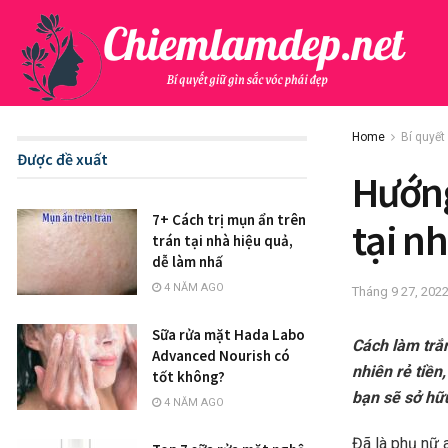
Home
Bí quyết
Được đề xuất
Hướng
7+ Cách trị mụn ẩn trên
tại n
trán tại nhà hiệu quả,
dễ làm nhấ
4 NĂM AGO
Tháng 9 27, 202
Sữa rửa mặt Hada Labo
Cách làm trắn
Advanced Nourish có
nhiên rẻ tiền
tốt không?
bạn sẽ sở hữ
4 NĂM AGO
Đã là phụ nữ 