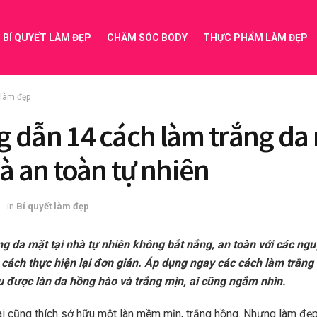
BÍ QUYẾT LÀM ĐẸP
CHĂM SÓC BODY
THỰC PHẨM LÀM ĐẸP
 làm đẹp
 dẫn 14 cách làm trắng da
hà an toàn tự nhiên
2
in
Bí quyết làm đẹp
g da mặt tại nhà tự nhiên không bắt nắng, an toàn với các ngu
, cách thực hiện lại đơn giản. Áp dụng ngay các cách làm trắng
u được làn da hồng hào và trắng mịn, ai cũng ngắm nhìn.
ai cũng thích sở hữu một làn mềm mịn, trắng hồng. Nhưng làm đẹ