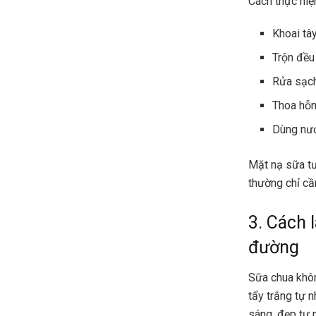
Cách thực hiệ
Khoai tâ
Trộn đều
Rửa sạch
Thoa hỗn
Dùng nướ
Mặt nạ sữa tư
thường chỉ cầ
3. Cách 
đường
Sữa chua khôn
tẩy trắng tự n
sáng, đẹp tự 