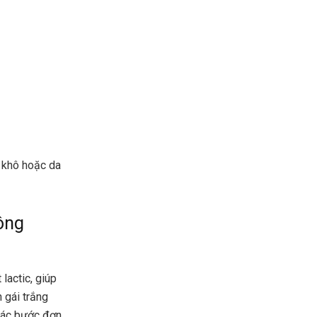
a khô hoặc da
ông
lactic, giúp
n gái trắng
các bước đơn