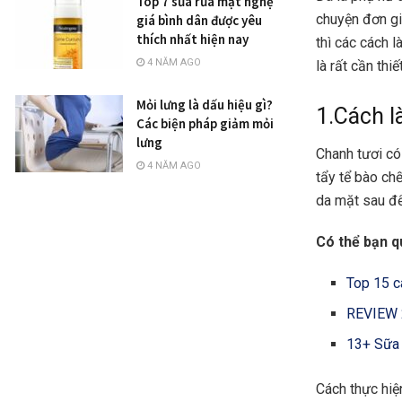
Top 7 sữa rửa mặt nghệ
chuyện đơn g
giá bình dân được yêu
thích nhất hiện nay
thì các cách 
4 NĂM AGO
là rất cần thi
Mỏi lưng là dấu hiệu gì?
1.Cách l
Các biện pháp giảm mỏi
lưng
Chanh tươi có
4 NĂM AGO
tẩy tể bào ch
da mặt sau để
Có thể bạn q
Top 15 c
REVIEW 2
13+ Sữa 
Cách thực hiệ