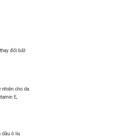
thay đổi bất
ự nhiên cho da
itamin E,
 dầu ô liu