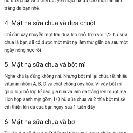
hũ sữa chua và 3 thìa bột yến mạch là đủ cho một lần làm
trắng da bạn nhé.
4. Mặt nạ sữa chua và dưa chuột
Chỉ cần xay nhuyễn một trái dưa leo nhỏ, trộn với 1/3 hũ sữa
chua là bạn đã có được một mặt nạ làm thư giãn da sau một
ngày nóng nực rồi
5. Mặt nạ sữa chua và bột mì
Nghe khá lạ đúng không nhỉ. Nhưng bột mì lại chứa rất nhiều
vitamin nhóm A, B, D và chất chống oxy hóa. Vì vậy bột mì
giúp loại bỏ lớp tế bào già nua và làm da trắng lên mượt mà.
Hỗn hợp sánh mịn gồm 1/3 hũ sữa chua và 2 thìa bột mì sẽ
cải thiện làn da của bạn ngay sau 1 tuần đấy
6. Mặt nạ sữa chua và bơ