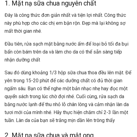
1. Mặt nạ sữa chua nguyên chất
Đây là công thức đơn giản nhất và tiện lợi nhất. Công thức
này phù hợp cho các chị em bận rộn. Đẹp mà lại không sợ
mất thời gian nhé.
Đầu tiên, rửa sạch mặt bằng nước ấm để loại bỏ tối đa bụi
bẩn còn bám trên da và làm cho da có thể sẵn sàng tiếp
nhận dưỡng chất
Sau đó dùng khoảng 1/3 hộp sữa chua thoa đều lên mặt. Để
yên trong 15-20 phút để các dưỡng chất có đủ thời gian
ngấm sâu. Bạn có thể nghe một bản nhạc nhẹ hay đọc một
quyển sách trong lúc chờ đợi nhé. Cuối cùng, rửa sạch da
bằng nước lạnh để thu nhỏ lỗ chân lông và cảm nhận làn da
tươi mới của mình nhé. Hãy thực hiện chăm chỉ 2-3 lần một
tuần. Làn da của bạn sẽ trắng mịn dần lên trông thấy
2. Mặt nạ sữa chua và mật ong