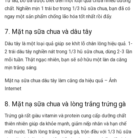
Từ lâu, bơ đã được biết đến một loại quả chứa nhiều dưỡng
chất. Nghiền mịn 1 trái bơ trong 1/3 hũ sữa chua, bạn đã có
ngay một sản phẩm chống lão hóa tốt nhất rồi đấy.
7. Mặt nạ sữa chua và dâu tây
Dâu tây là một loại quả giúp se khít lỗ chân lông hiệu quả. 1-
2 trái dâu tây nghiền nát trong 1/3 hũ sữa chua, dùng 2-3 lần
mỗi tuần. Thật ngạc nhiên, bạn sẽ sở hữu một làn da căng
mịn trắng sáng.
Mặt nạ sữa chua dâu tây làm căng da hiệu quả – Ảnh
Internet
8. Mặt nạ sữa chua và lòng trắng trứng gà
Trứng gà rất giàu vitamin và protein cung cấp dưỡng chất
thiên nhiên giúp da khỏe mạnh, giảm nếp nhăn và hạn chế
mất nước. Tách lòng trắng trứng gà, trộn đều với 1/3 hũ sữa