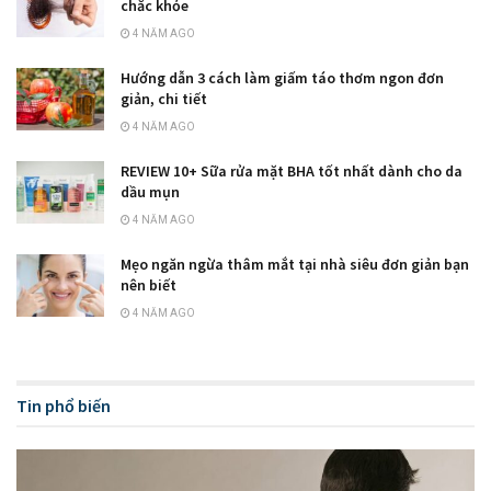
chắc khỏe
4 NĂM AGO
Hướng dẫn 3 cách làm giấm táo thơm ngon đơn
giản, chi tiết
4 NĂM AGO
REVIEW 10+ Sữa rửa mặt BHA tốt nhất dành cho da
dầu mụn
4 NĂM AGO
Mẹo ngăn ngừa thâm mắt tại nhà siêu đơn giản bạn
nên biết
4 NĂM AGO
Tin phổ biến