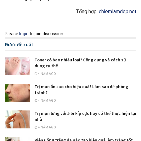
Tổng hợp:
chiemlamdep.net
Please
login
to join discussion
Được đề xuất
Toner có bao nhiêu loại? Công dụng và cách sử
dụng cụ thể
4 NĂM AGO
Trị mụn ẩn sao cho hiệu quả? Làm sao để phòng
tránh?
4 NĂM AGO
Trị mụn lưng với 5 bí kíp cực hay có thể thực hiện tại
nhà
4 NĂM AGO
Viên uống trắng da nào tạo hiệu quả làm trắng tốt