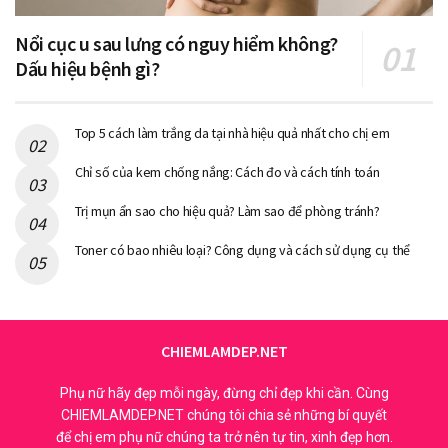
Nổi cục u sau lưng có nguy hiểm không?
Dấu hiệu bệnh gì?
Top 5 cách làm trắng da tại nhà hiệu quả nhất cho chị em
Chỉ số của kem chống nắng: Cách đo và cách tính toán
Trị mụn ẩn sao cho hiệu quả? Làm sao để phòng tránh?
Toner có bao nhiêu loại? Công dụng và cách sử dụng cụ thể
CHIEMLAMDEP.NET
Phụ nữ hãy đẹp mỗi ngày, đừng chỉ đẹp khi cần. Cùng
CHIEMLAMDEP.NET chúng tôi chia sẻ những bí quyết
để chị em phụ nữ chúng ta trở nên tự tin, xinh đẹp hơn.