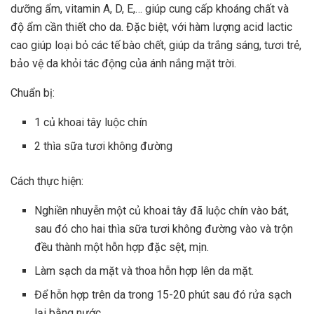
dưỡng ẩm, vitamin A, D, E,… giúp cung cấp khoáng chất và
độ ẩm cần thiết cho da. Đặc biệt, với hàm lượng acid lactic
cao giúp loại bỏ các tế bào chết, giúp da trắng sáng, tươi trẻ,
bảo vệ da khỏi tác động của ánh nắng mặt trời.
Chuẩn bị:
1 củ khoai tây luộc chín
2 thìa sữa tươi không đường
Cách thực hiện:
Nghiền nhuyễn một củ khoai tây đã luộc chín vào bát,
sau đó cho hai thìa sữa tươi không đường vào và trộn
đều thành một hỗn hợp đặc sệt, mịn.
Làm sạch da mặt và thoa hỗn hợp lên da mặt.
Để hỗn hợp trên da trong 15-20 phút sau đó rửa sạch
lại bằng nước.