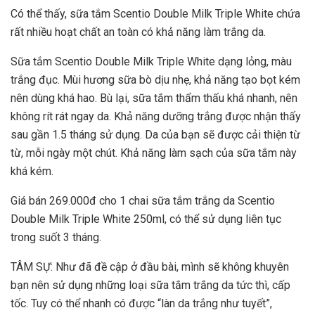
Có thể thấy, sữa tắm Scentio Double Milk Triple White chứa
rất nhiều hoạt chất an toàn có khả năng làm trắng da.
Sữa tắm Scentio Double Milk Triple White dạng lỏng, màu
trắng đục. Mùi hương sữa bò dịu nhẹ, khả năng tạo bọt kém
nên dùng khá hao. Bù lại, sữa tắm thẩm thấu khá nhanh, nên
không rít rát ngay da. Khả năng dưỡng trắng được nhận thấy
sau gần 1.5 tháng sử dụng. Da của bạn sẽ được cải thiện từ
từ, mỗi ngày một chút. Khả năng làm sạch của sữa tắm này
khá kém.
Giá bán 269.000đ cho 1 chai sữa tắm trắng da Scentio
Double Milk Triple White 250ml, có thể sử dụng liên tục
trong suốt 3 tháng.
TÂM SỰ: Như đã đề cập ở đầu bài, mình sẽ không khuyên
bạn nên sử dụng những loại sữa tắm trắng da tức thì, cấp
tốc. Tuy có thể nhanh có được “làn da trắng như tuyết”,