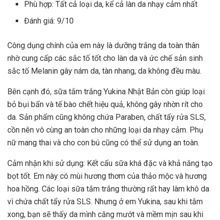
Phù hợp: Tất cả loại da, kể cả làn da nhạy cảm nhất
Đánh giá: 9/10
Công dụng chính của em này là dưỡng trắng da toàn thân
nhờ cung cấp các sắc tố tốt cho làn da và ức chế sản sinh
sắc tố Melanin gây nám da, tàn nhang, da không đều màu.
Bên cạnh đó, sữa tắm trắng Yukina Nhật Bản còn giúp loại
bỏ bụi bẩn và tế bào chết hiệu quả, không gây nhờn rít cho
da. Sản phẩm cũng không chứa Paraben, chất tẩy rửa SLS,
cồn nên vô cùng an toàn cho những loại da nhạy cảm. Phụ
nữ mang thai và cho con bú cũng có thể sử dụng an toàn.
Cảm nhận khi sử dụng: Kết cấu sữa khá đặc và khả năng tạo
bọt tốt. Em này có mùi hương thơm của thảo mộc và hương
hoa hồng. Các loại sữa tắm trắng thường rất hay làm khô da
vì chứa chất tẩy rửa SLS. Nhưng ở em Yukina, sau khi tắm
xong, bạn sẽ thấy da mình căng mướt và mềm mịn sau khi