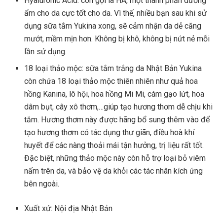
Hyaluronic Acid: còn gọi là HA, một thành phần dưỡng
ẩm cho da cực tốt cho da. Vì thế, nhiều bạn sau khi sử
dụng sữa tắm Yukina xong, sẽ cảm nhận da dẻ căng
mướt, mềm mịn hơn. Không bị khô, không bị nứt nẻ mỗi
lần sử dụng.
18 loại thảo mộc: sữa tắm trắng da Nhật Bản Yukina
còn chứa 18 loại thảo mộc thiên nhiên như quả hoa
hồng Kanina, lô hội, hoa hồng Mi Mi, cám gạo lứt, hoa
dâm bụt, cây xô thơm,…giúp tạo hương thơm dễ chịu khi
tắm. Hương thơm này được hãng bổ sung thêm vào để
tạo hương thơm có tác dụng thư giãn, điều hoà khí
huyết để các nàng thoải mái tận hưởng, trị liệu rất tốt.
Đặc biệt, những thảo mộc này còn hỗ trợ loại bỏ viêm
nấm trên da, và bảo vệ da khỏi các tác nhân kích ứng
bên ngoài.
Xuất xứ: Nội địa Nhật Bản