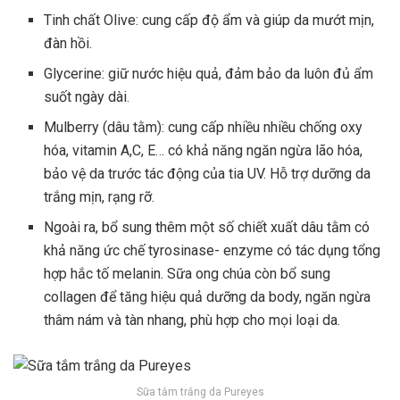
Tinh chất Olive: cung cấp độ ẩm và giúp da mướt mịn,
đàn hồi.
Glycerine: giữ nước hiệu quả, đảm bảo da luôn đủ ẩm
suốt ngày dài.
Mulberry (dâu tằm): cung cấp nhiều nhiều chống oxy
hóa, vitamin A,C, E… có khả năng ngăn ngừa lão hóa,
bảo vệ da trước tác động của tia UV. Hỗ trợ dưỡng da
trắng mịn, rạng rỡ.
Ngoài ra, bổ sung thêm một số chiết xuất dâu tằm có
khả năng ức chế tyrosinase- enzyme có tác dụng tổng
hợp hắc tố melanin. Sữa ong chúa còn bổ sung
collagen để tăng hiệu quả dưỡng da body, ngăn ngừa
thâm nám và tàn nhang, phù hợp cho mọi loại da.
Sữa tắm trắng da Pureyes