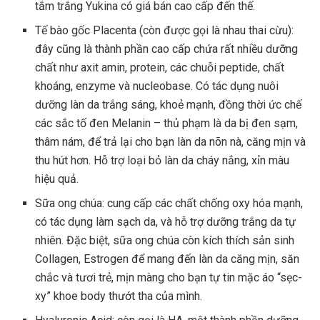
tắm trắng Yukina có giá bán cao cấp đến thế.
Tế bào gốc Placenta (còn được gọi là nhau thai cừu):
đây cũng là thành phần cao cấp chứa rất nhiều dưỡng
chất như axit amin, protein, các chuỗi peptide, chất
khoáng, enzyme và nucleobase. Có tác dụng nuôi
dưỡng làn da trắng sáng, khoẻ mạnh, đồng thời ức chế
các sắc tố đen Melanin – thủ phạm là da bị đen sạm,
thâm nám, để trả lại cho bạn làn da nõn nà, căng mịn và
thu hút hơn. Hỗ trợ loại bỏ làn da cháy nắng, xỉn màu
hiệu quả.
Sữa ong chúa: cung cấp các chất chống oxy hóa mạnh,
có tác dụng làm sạch da, và hỗ trợ dưỡng trắng da tự
nhiên. Đặc biệt, sữa ong chúa còn kích thích sản sinh
Collagen, Estrogen để mang đến làn da căng mịn, săn
chắc và tươi trẻ, mịn màng cho bạn tự tin mặc áo “sẹc-
xy” khoe body thướt tha của mình.