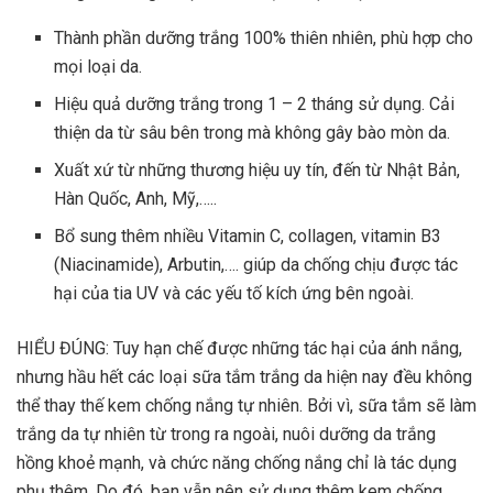
Thành phần dưỡng trắng 100% thiên nhiên, phù hợp cho
mọi loại da.
Hiệu quả dưỡng trắng trong 1 – 2 tháng sử dụng. Cải
thiện da từ sâu bên trong mà không gây bào mòn da.
Xuất xứ từ những thương hiệu uy tín, đến từ Nhật Bản,
Hàn Quốc, Anh, Mỹ,…..
Bổ sung thêm nhiều Vitamin C, collagen, vitamin B3
(Niacinamide), Arbutin,…. giúp da chống chịu được tác
hại của tia UV và các yếu tố kích ứng bên ngoài.
HIỂU ĐÚNG: Tuy hạn chế được những tác hại của ánh nắng,
nhưng hầu hết các loại sữa tắm trắng da hiện nay đều không
thể thay thế kem chống nắng tự nhiên. Bởi vì, sữa tắm sẽ làm
trắng da tự nhiên từ trong ra ngoài, nuôi dưỡng da trắng
hồng khoẻ mạnh, và chức năng chống nắng chỉ là tác dụng
phụ thêm. Do đó, bạn vẫn nên sử dụng thêm kem chống