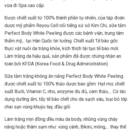
vừa đi Spa cao cấp.
Được chiết xuất từ 100% thành phần tự nhiên, của tập đoàn
dược mỹ phẩm Reyou Cell nổi tiếng xứ sở Kim Chi, sữa tắm
Perfect Body White Peeling được các bệnh viện, trung tâm
thẩm mỹ,.. tại Hàn Quốc tin tưởng. Chiết xuất Tế bào gốc
thực vật nuôi da trắng khỏe, kích thích tái tạo tế bào mới.
Làm trắng da hiệu quả, sản phẩm đã được chứng nhận an
toàn bởi KFDA (Korea Food & Drug Administration).
Sữa tắm trắng không ăn nắng Perfect Body White Peeling
được chiết xuất từ 100% thảo dược bao gồm: Hạt mơ, chiết
xuất Bưởi, Vitamin C, nho, enzyme đu đủ, cam thảo,… Có tác
dụng dưỡng ẩm, tẩy tế bào chết cho da sạch sâu, loại bỏ lớp
chai sạn vùng khuỷu tay, đầu gối.
Làm trắng mịn đồng đều màu da body, những vùng cháy
nắng hoặc thâm sạm như: vùng cánh, Bikini, mông,… thay thế