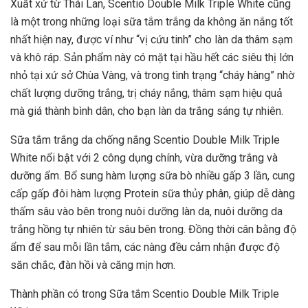
Xuất xứ từ Thái Lan, Scentio Double Milk Triple White cũng
là một trong những loại sữa tắm trắng da không ăn nắng tốt
nhất hiện nay, được ví như “vị cứu tinh” cho làn da thâm sạm
và khô ráp. Sản phẩm này có mặt tại hầu hết các siêu thị lớn
nhỏ tại xứ sở Chùa Vàng, và trong tình trạng “cháy hàng” nhờ
chất lượng dưỡng trắng, trị cháy nắng, thâm sạm hiệu quả
mà giá thành bình dân, cho bạn làn da trắng sáng tự nhiên.
Sữa tắm trắng da chống nắng Scentio Double Milk Triple
White nổi bật với 2 công dụng chính, vừa dưỡng trắng và
dưỡng ẩm. Bổ sung hàm lượng sữa bò nhiều gấp 3 lần, cung
cấp gấp đôi hàm lượng Protein sữa thủy phân, giúp dễ dàng
thấm sâu vào bên trong nuôi dưỡng làn da, nuôi dưỡng da
trắng hồng tự nhiên từ sâu bên trong. Đồng thời cân bằng độ
ẩm để sau mỗi lần tắm, các nàng đều cảm nhận được độ
săn chắc, đàn hồi và căng mịn hơn.
Thành phần có trong Sữa tắm Scentio Double Milk Triple