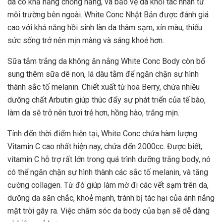
da có khả năng chống nắng, và bảo vệ da khỏi tác nhân từ
môi trường bên ngoài. White Conc Nhật Bản được đánh giá
cao với khả năng hồi sinh làn da thâm sạm, xỉn màu, thiếu
sức sống trở nên mịn màng và sáng khoẻ hơn.
Sữa tắm trắng da không ăn nắng White Conc Body còn bổ
sung thêm sữa dê non, lá dâu tằm để ngăn chặn sự hình
thành sắc tố melanin. Chiết xuất từ hoa Berry, chứa nhiều
dưỡng chất Arbutin giúp thúc đẩy sự phát triển của tế bào,
làm da sẽ trở nên tươi trẻ hơn, hồng hào, trắng mịn.
Tính đến thời điểm hiện tại, White Conc chứa hàm lượng
Vitamin C cao nhất hiện nay, chứa đến 2000cc. Được biết,
vitamin C hỗ trợ rất lớn trong quá trình dưỡng trắng body, nó
có thể ngăn chặn sự hình thành các sắc tố melanin, và tăng
cường collagen. Từ đó giúp làm mờ đi các vết sạm trên da,
dưỡng da săn chắc, khoẻ mạnh, tránh bị tác hại của ánh nắng
mặt trời gây ra. Việc chăm sóc da body của bạn sẽ dễ dàng