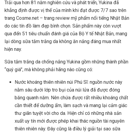
Trải qua hơn 81 năm nghiên cứu và phát triển, Yukina đã
khẳng định được vị thế của mình khi đạt được 7/7 sao trên
trang Cosme.net – trang review mỹ phẩm nổi tiếng Nhật Bản
do các tín đồ làm đẹp bình chọn. Sản phẩm này còn vượt
qua đến 51 tiêu chuẩn đánh giá của Bộ Y tế Nhật Bản, mang
lại dòng sữa tắm trắng da không ăn nắng đáng mua nhất
hiện nay.
Sữa tắm trắng da chống nắng Yukina gồm những thành phần
“quý giá”, mà không phải hãng nào cũng có:
Nước khoáng thiên nhiên núi Phú Sĩ: nguồn nước này
nằm sâu dưới lớp tro bụi của núi lửa đã được đóng
băng quanh năm. Nên chứa được rất nhiều khoáng chất
cần thiết để dưỡng ẩm, làm sạch và mang lại cảm giác
thư giãn tuyệt vời cho da. Hiện chỉ có những nhà sản
xuất uy tín mới được phép khai thác nguồn tài nguyên
thiên nhiên này. Đây cũng là điều lý giải tại sao sữa