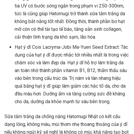
tia UV có bước sóng ngắn trong phạm vi 250-300nm,
tức là cũng giúp Hatomugi trở thành sữa tắm trắng da
không bắt nắng tốt nhất. Đồng thời, thành phần bơ hạt
mỡ còn có thể tái tạo tế bào, tăng sản sinh collagen,
cải thiện tình trạng da khô sạm, lão hóa.
Hạt ý dĩ Coix Lacryma-Jobi Ma-Yuen Seed Extract: Tác
dụng của hạt ý dĩ được nhắc tới nhiều nhất là trong việc
chăm sóc và làm đẹp da. Hạt ý dĩ hỗ trợ làm trắng da
an toàn nhờ thành phần vitamin B1, B12, thẩm thấu sâu
vào bên trong cấu trúc da. Trị nám và tàn nhang hiệu
quả bằng hạt ý dĩ giúp làm giảm các hắc tố da, cho da
đều màu hơn. Dưỡng ẩm và tăng cường sức đề kháng
cho da, dưỡng da khỏe mạnh từ sâu bên trong.
Sữa tắm trắng da chống nắng Hatomugi Nhật có kết cấu
dạng lỏng, không màu, mùi thơm nhẹ thoang thoảng của ý dĩ
nếu không ngửi kỹ sẽ nghĩ là không có mùi, khả năng tạo bọt