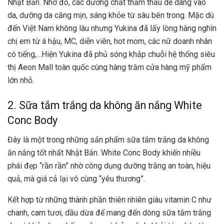
Nhật Bản. Nhờ đó, các dưỡng chất thẩm thấu dễ dàng vào
da, dưỡng da căng mịn, sáng khỏe từ sâu bên trong. Mặc dù
đến Việt Nam không lâu nhưng Yukina đã lấy lòng hàng nghìn
chị em từ á hậu, MC, diễn viên, hot mom, các nữ doanh nhân
có tiếng,…Hiện Yukina đã phủ sóng khắp chuỗi hệ thống siêu
thị Aeon Mall toàn quốc cùng hàng trăm cửa hàng mỹ phẩm
lớn nhỏ.
2. Sữa tắm trắng da không ăn nắng White
Conc Body
Đây là một trong những sản phẩm sữa tắm trắng da không
ăn nắng tốt nhất Nhật Bản. White Conc Body khiến nhiều
phái đẹp “rần rần” nhờ công dụng dưỡng trắng an toàn, hiệu
quả, mà giá cả lại vô cùng “yêu thương”.
Kết hợp từ những thành phần thiên nhiên giàu vitamin C như
chanh, cam tươi, dầu dừa để mang đến dòng sữa tắm trắng