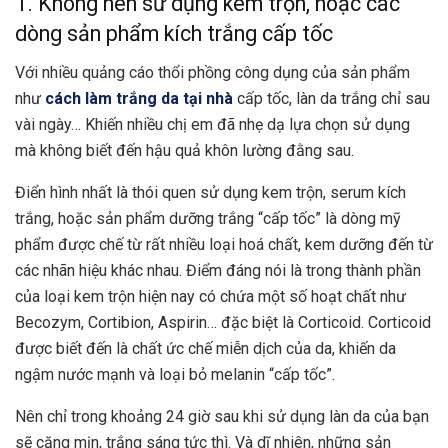
1. Không nên sử dụng kem trộn, hoặc các
dòng sản phẩm kích trắng cấp tốc
Với nhiều quảng cáo thổi phồng công dụng của sản phẩm
như
cách làm trắng
da tại nhà
cấp tốc, làn da trắng chỉ sau
vài ngày… Khiến nhiều chị em đã nhẹ dạ lựa chọn sử dụng
mà không biết đến hậu quả khôn lường đằng sau.
Điển hình nhất là thói quen sử dụng kem trộn, serum kích
trắng, hoặc sản phẩm dưỡng trắng “cấp tốc” là dòng mỹ
phẩm được chế từ rất nhiều loại hoá chất, kem dưỡng đến từ
các nhãn hiệu khác nhau. Điểm đáng nói là trong thành phần
của loại kem trộn hiện nay có chứa một số hoạt chất như
Becozym, Cortibion, Aspirin… đặc biệt là Corticoid. Corticoid
được biết đến là chất ức chế miễn dịch của da, khiến da
ngậm nước mạnh và loại bỏ melanin “cấp tốc”.
Nên chỉ trong khoảng 24 giờ sau khi sử dụng làn da của bạn
sẽ căng mịn, trắng sáng tức thì. Và dĩ nhiên, những sản