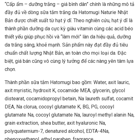
“Cấp ẩm – dưỡng trắng – giá bình dân” chính là những mô tả
đầy đủ về dòng sữa tắm trắng da Hatomugi Naturie Nhật
Bản được chiết xuất từ hạt ý dĩ. Theo nghiên cứu, hạt ý dĩ là
thành phần dưỡng da cực kỳ giàu vitamin cùng các acid béo
thiết yếu giúp phục hồi và “làm mới” làn da hiệu quả, dưỡng
da trắng sáng, khoẻ mạnh. Sản phẩm này đạt đầy đủ tiêu
chuẩn chất lượng Nhật Bản, an toàn cho mọi loại da. Đặc
biệt, giá bán cũng vô cùng lý tưởng để các nàng yên tâm lựa
chọn.
Thành phần sữa tắm Hatomugi bao gồm: Water, axit lauric,
axit myristic, hydroxit K, cocamide MEA, glycerin, glycol
distearat, cocamidopropyl betain, Na laureth sulfat, cocamit
DEA, Na clorua, cocoyl glutamate K, BG, PG, cocoyl
glutamate Na, cocoyl glutamate Na, lauroyl methyl alanin Na,
grain extraction, shea butter, axit hyaluronic Na,
polyquaternium-7, denatured alcohol, EDTA-4Na,
phenoxyethanol, ethyl paraben, fragrance.