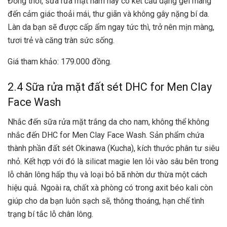
Đồng thời, sữa rửa mặt nam này có kết cấu dạng gel mang
đến cảm giác thoải mái, thư giãn và không gây nặng bí da.
Làn da bạn sẽ được cấp ẩm ngay tức thì, trở nên mịn màng,
tươi trẻ và căng tràn sức sống.
Giá tham khảo: 179.000 đồng.
2.4 Sữa rửa mặt đất sét DHC for Men Clay
Face Wash
Nhắc đến sữa rửa mặt trắng da cho nam, không thể không
nhắc đến DHC for Men Clay Face Wash. Sản phẩm chứa
thành phần đất sét Okinawa (Kucha), kích thước phân tư siêu
nhỏ. Kết hợp với đó là silicat magie len lỏi vào sâu bên trong
lỗ chân lông hấp thụ và loại bỏ bã nhờn dư thừa một cách
hiệu quả. Ngoài ra, chất xà phòng có trong axit béo kali còn
giúp cho da bạn luôn sạch sẽ, thông thoáng, hạn chế tình
trạng bí tắc lỗ chân lông.