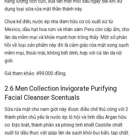
năng lượng tích cực, xua tan mệt mỏi sau ngày dài khi sử
dụng loại sữa rửa mặt thần thánh này.
Chưa kể đến, nước ép nha đam hữu cơ có xuất xứ từ
Mexico, dầu hạt hoa rum và nhân sâm Peru còn cấp ẩm, cho
làn da mềm mại và khỏe mạnh hơn trông thấy. Một số phản
hồi về loại sản phẩm này đó là cảm giác rửa mặt xong sạch
mềm mại, thoải mái, không bết dính, hợp với cả làn da nữ
giới.
Giá tham khảo: 499.000 đồng.
2.6 Men Collection Invigorate Purifying
Facial Cleanser Scentuals
Sữa rửa mặt cho nam giới này được điều chế thủ công với 2
thành phần chủ yếu là nước ép lô hội và tinh dầu Argan hữu
cơ. Đặc biệt, thành phần xà phòng tinh khiết Castille chiết
xuất từ dầu thực vật giúp làn da sạch khỏi bụi bẩn, tạp chất.