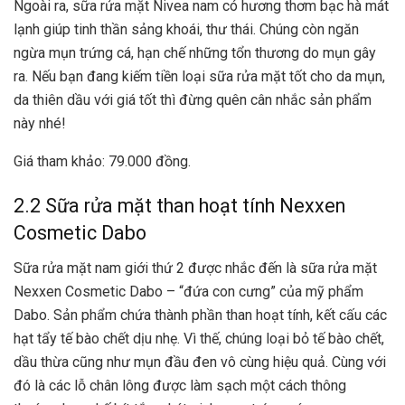
Ngoài ra, sữa rửa mặt Nivea nam có hương thơm bạc hà mát
lạnh giúp tinh thần sảng khoái, thư thái. Chúng còn ngăn
ngừa mụn trứng cá, hạn chế những tổn thương do mụn gây
ra. Nếu bạn đang kiếm tiền loại sữa rửa mặt tốt cho da mụn,
da thiên dầu với giá tốt thì đừng quên cân nhắc sản phẩm
này nhé!
Giá tham khảo: 79.000 đồng.
2.2 Sữa rửa mặt than hoạt tính Nexxen
Cosmetic Dabo
Sữa rửa mặt nam giới thứ 2 được nhắc đến là sữa rửa mặt
Nexxen Cosmetic Dabo – “đứa con cưng” của mỹ phẩm
Dabo. Sản phẩm chứa thành phần than hoạt tính, kết cấu các
hạt tẩy tế bào chết dịu nhẹ. Vì thế, chúng loại bỏ tế bào chết,
dầu thừa cũng như mụn đầu đen vô cùng hiệu quả. Cùng với
đó là các lỗ chân lông được làm sạch một cách thông