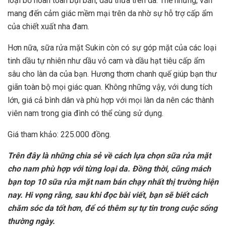
loại bỏ hoàn toàn bụi bẩn, dầu thừa trên da. Thế nhưng, vẫn
mang đến cảm giác mềm mại trên da nhờ sự hỗ trợ cấp ẩm
của chiết xuất nha đam.
Hơn nữa, sữa rửa mặt Sukin còn có sự góp mặt của các loại
tinh dầu tự nhiên như dầu vỏ cam và dầu hạt tiêu cấp ẩm
sâu cho làn da của bạn. Hương thơm chanh quế giúp bạn thư
giãn toàn bộ mọi giác quan. Không những vậy, với dung tích
lớn, giá cả bình dân và phù hợp với mọi làn da nên các thành
viên nam trong gia đình có thể cùng sử dụng.
Giá tham khảo: 225.000 đồng.
Trên đây là những chia sẻ về cách lựa chọn sữa rửa mặt
cho nam phù hợp với từng loại da. Đồng thời, cũng mách
bạn top 10 sữa rửa mặt nam bán chạy nhất thị trường hiện
nay. Hi vọng rằng, sau khi đọc bài viết, bạn sẽ biết cách
chăm sóc da tốt hơn, để có thêm sự tự tin trong cuộc sống
thường ngày.