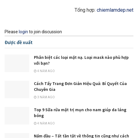
Tổng hợp:
chiemlamdep.net
Please
login
to join discussion
Được đề xuất
Phân biệt các loại mặt nạ. Loại mask nào phù hợp
với bạn?
4 NĂM AGO
Cách Tẩy Trang Đơn Giản Hiệu Quả: Bí Quyết Của
Chuyên Gia
3 NĂM AGO
Top 9 Sữa rửa mặt trị mụn cho nam giúp da láng
bóng
4 NĂM AGO
Nấm đầu – Tất tần tật về thông tin cũng như cách