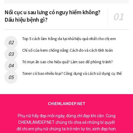
Nổi cục u sau lưng có nguy hiểm không?
Dấu hiệu bệnh gì?
Top 5 cách làm trắng da tại nhà hiệu quả nhất cho chị em
Chỉ số của kem chống nắng: Cách đo và cách tính toán
Trị mụn ẩn sao cho hiệu quả? Làm sao để phòng tránh?
Toner có bao nhiêu loại? Công dụng và cách sử dụng cụ thể
CHIEMLAMDEP.NET
Phụ nữ hãy đẹp mỗi ngày, đừng chỉ đẹp khi cần. Cùng
CHIEMLAMDEP.NET chúng tôi chia sẻ những bí quyết
để chị em phụ nữ chúng ta trở nên tự tin, xinh đẹp hơn.