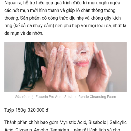
Ngoài ra, hỗ trợ hiệu quả quá trình điều trị mụn, ngăn ngừa
các nốt mụn mới hình thành và giúp lỗ chân thông thông
thoáng. Sản phẩm có công thức dịu nhẹ và không gây kích
ứng (kể cả da nhạy cảm) nên phù hợp với mọi loại da, nhất là
da mụn và da nhờn.
Sữa rửa mặt Eucerin Pro Acne Solution Gentle Cleansing Foam
Tuýp 150g: 320.000 đ
Thành phần chính bao gồm Myristic Acid, Bisabolol, Salicylic
Acid, Glycerin, Ampho-Tensides,… nên rất lành tính và cho