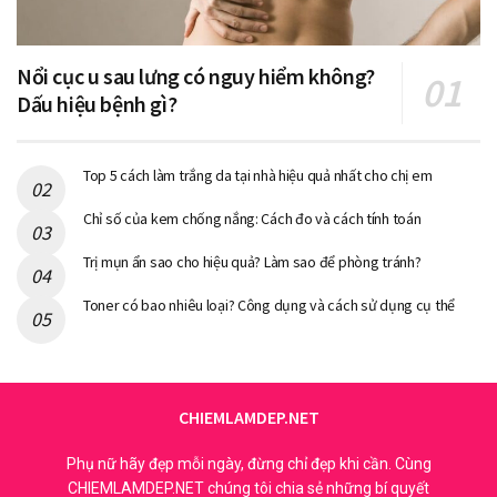
Nổi cục u sau lưng có nguy hiểm không?
Dấu hiệu bệnh gì?
Top 5 cách làm trắng da tại nhà hiệu quả nhất cho chị em
Chỉ số của kem chống nắng: Cách đo và cách tính toán
Trị mụn ẩn sao cho hiệu quả? Làm sao để phòng tránh?
Toner có bao nhiêu loại? Công dụng và cách sử dụng cụ thể
CHIEMLAMDEP.NET
Phụ nữ hãy đẹp mỗi ngày, đừng chỉ đẹp khi cần. Cùng
CHIEMLAMDEP.NET chúng tôi chia sẻ những bí quyết