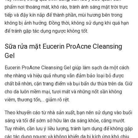
phẩm nơi thoáng mát, khô ráo, tránh ánh sáng mặt trời trực
tiếp và đậy kín nắp để thành phần, mùi hương bên trong
không bị ảnh hưởng. Đồng thời, không sử dụng khi quá hạn
để tránh gặp tác dụng ngược không tốt.
Sữa rửa mặt Eucerin ProAcne Cleansing
Gel
Eucerin ProAcne Cleansing Gel giúp làm sạch da một cách
nhẹ nhàng và hiệu quả nhưng vẫn đảm bảo loại bỏ được
chất bã nhờn, cặn trang điểm và bụi bẩn dư thừa trên da. Giữ
cho da luôn mềm mại, tươi mát và những nốt sần không
viêm, thương tổn,… giảm rõ rệt.
Theo khuyến cáo từ nhà sản xuất, bạn nên sử dụng vào buổi
sáng và tối để sớm sở hữu làn da sáng khỏe, căng mướt.
Tuy nhiên, cần lưu ý liều lượng, tránh lạm dụng để không gặp
các tác dụng ngược và không khiến da bị kích ứng khó chịu