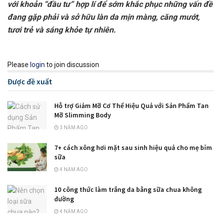
với khoản “đầu tư” hợp lí để sớm khắc phục những vấn đề
đang gặp phải và sở hữu làn da mịn màng, căng mướt,
tươi trẻ và sáng khỏe tự nhiên.
Please
login
to join discussion
Được đề xuất
Hỗ trợ Giảm Mỡ Cơ Thể Hiệu Quả với Sản Phẩm Tan
Mỡ Slimming Body
3 NĂM AGO
7+ cách xông hơi mặt sau sinh hiệu quả cho mẹ bỉm
sữa
4 NĂM AGO
10 công thức làm trắng da bằng sữa chua không
đường
4 NĂM AGO