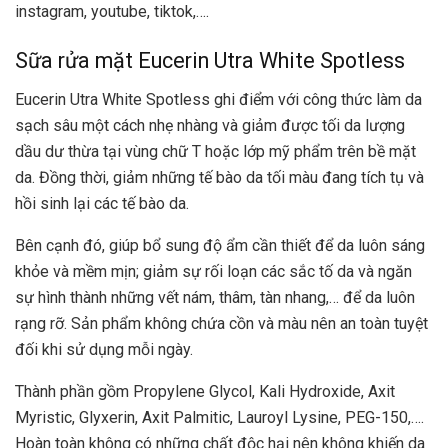
instagram, youtube, tiktok,….
Sữa rửa mặt Eucerin Utra White Spotless
Eucerin Utra White Spotless ghi điểm với công thức làm da
sạch sâu một cách nhẹ nhàng và giảm được tối da lượng
dầu dư thừa tại vùng chữ T hoặc lớp mỹ phẩm trên bề mặt
da. Đồng thời, giảm những tế bào da tối màu đang tích tụ và
hồi sinh lại các tế bào da.
Bên cạnh đó, giúp bổ sung độ ẩm cần thiết để da luôn sáng
khỏe và mềm mịn; giảm sự rối loạn các sắc tố da và ngăn
sự hình thành những vết nám, thâm, tàn nhang,… để da luôn
rạng rỡ. Sản phẩm không chứa cồn và màu nên an toàn tuyệt
đối khi sử dụng mỗi ngày.
Thành phần gồm Propylene Glycol, Kali Hydroxide, Axit
Myristic, Glyxerin, Axit Palmitic, Lauroyl Lysine, PEG-150,….
Hoàn toàn không có những chất độc hại nên không khiến da