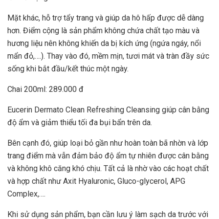
Mặt khác, hỗ trợ tẩy trang và giúp da hô hấp được dễ dàng
hơn. Điểm cộng là sản phẩm không chứa chất tạo màu và
hương liệu nên không khiến da bị kích ứng (ngứa ngáy, nổi
mẩn đỏ,….). Thay vào đó, mềm mịn, tươi mát và tràn đầy sức
sống khi bắt đầu/kết thúc một ngày.
Chai 200ml: 289.000 đ
Eucerin Dermato Clean Refreshing Cleansing giúp cân bằng
độ ẩm và giảm thiểu tối đa bụi bẩn trên da.
Bên cạnh đó, giúp loại bỏ gần như hoàn toàn bã nhờn và lớp
trang điểm mà vẫn đảm bảo độ ẩm tự nhiên được cân bằng
và không khô căng khó chịu. Tất cả là nhờ vào các hoạt chất
và hợp chất như Axit Hyaluronic, Gluco-glycerol, APG
Complex,….
Khi sử dụng sản phẩm, bạn cần lưu ý làm sạch da trước với