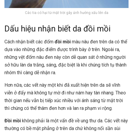
Các tia có hại từ mặt trời gây ảnh hưởng xấu lên da
Dấu hiệu nhận biết da đồi mồi
Cách nhận biết các đốm
đồi mồi
màu nâu đen trên da có thể
dựa vào những đặc điểm được trình bày ở trên. Ngoài ra,
những vệt đốm nâu đen này còn dễ quan sát ở những người
sở hữu làn da trắng, sáng, đặc biệt là khi chúng tích tụ thành
nhóm thì càng dễ nhận ra.
Hơn nữa, các vết này một khi đã xuất hiện trên da sẽ vĩnh
viễn ở đấy mà không tự mờ đi như nám hay tàn nhang. Theo
thời gian nếu vẫn bị tiếp xúc nhiều với ánh sáng từ mặt trời
thì chúng có thể thâm đen hơn và lan ra phạm vi rộng.
Đồi mồi
không phải là một vấn đề về ung thư da. Các vết này
thường có bề mặt phẳng ở trên da chứ không nổi sần sùi