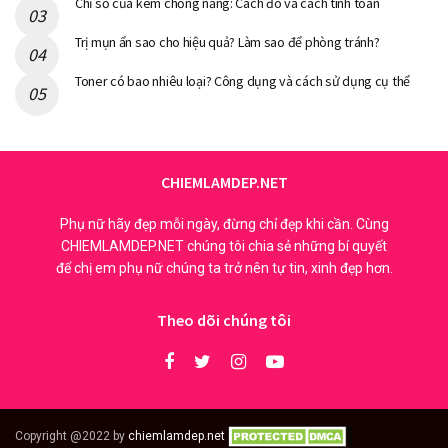
Chỉ số của kem chống nắng: Cách đo và cách tính toán
Trị mụn ẩn sao cho hiệu quả? Làm sao để phòng tránh?
Toner có bao nhiêu loại? Công dụng và cách sử dụng cụ thể
CHIEMLAMDEP.NET
Phụ nữ hãy đẹp mỗi ngày, đừng chỉ đẹp khi cần. Cùng
CHIEMLAMDEP.NET chúng tôi chia sẻ những bí quyết
để chị em phụ nữ chúng ta trở nên tự tin, xinh đẹp hơn.
Theo dõi chúng tôi
Copyright @2022 by
chiemlamdep.net