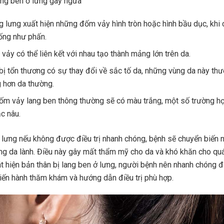
ang ben ở lưng gây ngứa
g lưng xuất hiện những đốm vảy hình tròn hoặc hình bầu dục, khi c
ống như phấn.
vảy có thể liên kết với nhau tạo thành mảng lớn trên da.
bị tổn thương có sự thay đổi về sắc tố da, những vùng da này th
 hơn da thường.
m vảy lang ben thông thường sẽ có màu trắng, một số trường h
c nâu.
 lưng nếu không được điều trị nhanh chóng, bệnh sẽ chuyển biến 
g da lành. Điều này gây mất thẩm mỹ cho da và khó khăn cho quá t
hát hiện bản thân bị lang ben ở lưng, người bệnh nên nhanh chóng 
iến hành thăm khám và hướng dẫn điều trị phù hợp.