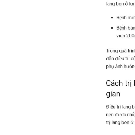
lang ben ở lưn
Bệnh mới
Bệnh bám
viên 200
Trong quá trì
dẫn điều trị c
phụ ảnh hưởng
Cách trị
gian
Điều trị lang
nên được nhiề
trị lang ben 