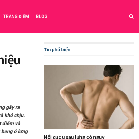
TRANG ĐIỂM
BLOG
Tin phổ biến
 hiệu
ng gây ra
à khó chịu.
t điểm và
g beng ở lưng
Nổi cục u sau lưng có nguy