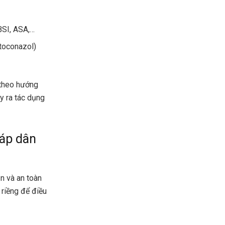
BSI, ASA,…
etoconazol)
 theo hướng
ây ra tác dụng
háp dân
ản và an toàn
 riềng để điều