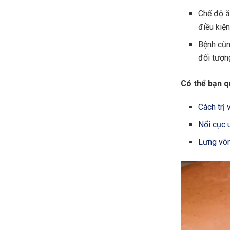
Chế độ ă
điều kiện
Bệnh cũng
đối tượng
Có thể bạn q
Cách trị
Nổi cục 
Lưng võng