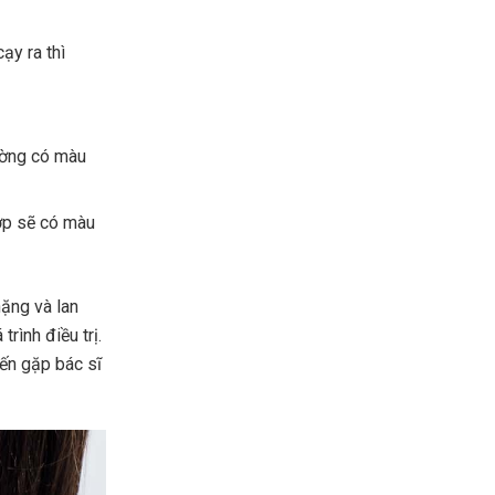
ạy ra thì
ường có màu
ợp sẽ có màu
nặng và lan
rình điều trị.
đến gặp bác sĩ