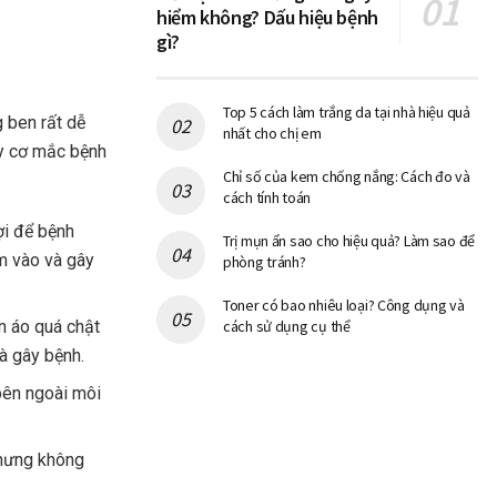
hiểm không? Dấu hiệu bệnh
gì?
Top 5 cách làm trắng da tại nhà hiệu quả
 ben rất dễ
nhất cho chị em
uy cơ mắc bệnh
Chỉ số của kem chống nắng: Cách đo và
cách tính toán
ợi để bệnh
Trị mụn ẩn sao cho hiệu quả? Làm sao để
ám vào và gây
phòng tránh?
Toner có bao nhiêu loại? Công dụng và
n áo quá chật
cách sử dụng cụ thể
và gây bệnh.
 bên ngoài môi
nhưng không
.