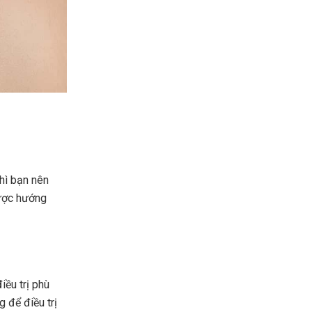
thì bạn nên
được hướng
iều trị phù
 để điều trị