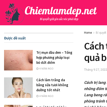
Home
Bí quyết
Được đề xuất
Cách 
Trị mụn đầu đen – Tổng
quả b
hợp phương pháp loại
bỏ dứt điểm
4 NĂM AGO
Tháng 9 27, 202
Cách làm trắng da
Cách trị lang
bằng sữa tươi không
những đốm tr
đường tốt nhất
Lang beng rất
4 NĂM AGO
phòng tránh t