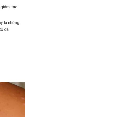
 giảm, tạo
ây là những
tố da.