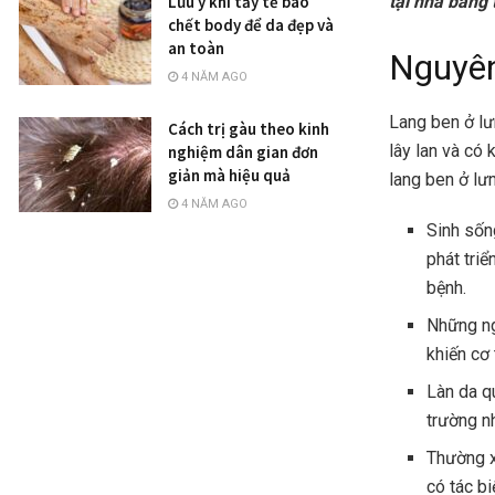
tại nhà bằng 
Lưu ý khi tẩy tế bào
chết body để da đẹp và
an toàn
Nguyên
4 NĂM AGO
Lang ben ở lư
Cách trị gàu theo kinh
lây lan và có
nghiệm dân gian đơn
giản mà hiệu quả
lang ben ở lư
4 NĂM AGO
Sinh sống
phát triể
bệnh.
Những ng
khiến cơ 
Làn da q
trường nh
Thường x
có tác b