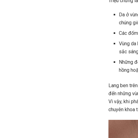
Triệu chứng l
Da ở vùn
chúng gi
Các đốm 
Vùng da 
sắc sáng
Những đố
hồng hoặ
Lang ben trên
đến những vùn
Vì vậy, khi p
chuyên khoa t