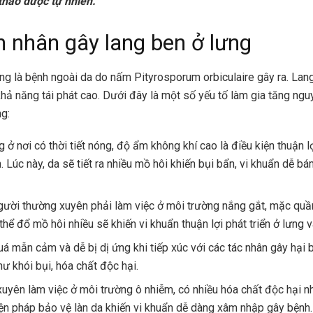
thảo dược tự nhiên.
 nhân gây lang ben ở lưng
ng là bệnh ngoài da do nấm Pityrosporum orbiculaire gây ra. Lang
 khả năng tái phát cao. Dưới đây là một số yếu tố làm gia tăng ng
ng:
 ở nơi có thời tiết nóng, độ ẩm không khí cao là điều kiện thuận l
n. Lúc này, da sẽ tiết ra nhiều mồ hôi khiến bụi bẩn, vi khuẩn dễ b
ười thường xuyên phải làm việc ở môi trường nắng gắt, mặc quầ
thể đổ mồ hôi nhiều sẽ khiến vi khuẩn thuận lợi phát triển ở lưng 
uá mẫn cảm và dễ bị dị ứng khi tiếp xúc với các tác nhân gây hại
ư khói bụi, hóa chất độc hại.
uyên làm việc ở môi trường ô nhiễm, có nhiều hóa chất độc hại 
iện pháp bảo vệ làn da khiến vi khuẩn dễ dàng xâm nhập gây bệnh