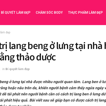
BÍ QUYẾT LÀM ĐẸP
CHĂM SÓC BODY
THỰC PHẨM LÀM ĐẸP
 làm đẹp
trị lang beng ở lưng tại nhà
ằng thảo dược
2
in
Bí quyết làm đẹp
 beng ở lưng tại nhà được nhiều người quan tâm. Lang ben ở lư
ắng hoặc nâu trên da, khiến người bệnh cảm thấy ngứa ngáy v
 dễ tái phát nên người bệnh cần có cách trị lang ben ở lưng dứ
ái phát hiệu quả. Bài viết sau sẽ giúp bạn có được cách trị lan