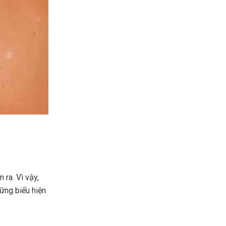
 ra. Vì vậy,
hững biểu hiện