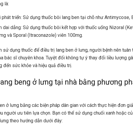
g là:
 phát triển: Sử dụng thuốc bôi lang ben tại chỗ như Antimycose, 
 dai dẳng: Sử dụng thuốc bôi kết hợp với thuốc uống Nizoral (K
mg và Sporal (Itraconazole) viên 100mg.
nh sử dụng thuốc để điều trị lang ben ở lưng, người bệnh nên tuân
ủa bác sĩ chuyên khoa. Tuyệt đối không tự ý thay đổi liều lượng g
 đến sức khỏe và hiệu quả điều trị.
 lang beng ở lưng tại nhà bằng phương p
 ben ở lưng bằng các biện pháp dân gian với cách thực hiện đơn gi
u người ưu tiên lựa chọn. Bạn có thể sử dụng chuối xanh hoặc củ
ở lưng theo hướng dẫn dưới đây: