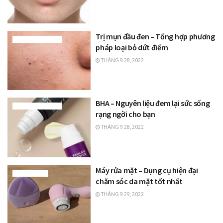
Trị mụn đầu đen – Tổng hợp phương
BÍ QUYẾT LÀM ĐẸP
pháp loại bỏ dứt điểm
THÁNG 9 28, 2022
BHA – Nguyên liệu đem lại sức sống
BÍ QUYẾT LÀM ĐẸP
rạng ngời cho bạn
THÁNG 9 28, 2022
Máy rửa mặt – Dụng cụ hiện đại
TRANG ĐIỂM
chăm sóc da mặt tốt nhất
THÁNG 9 29, 2022