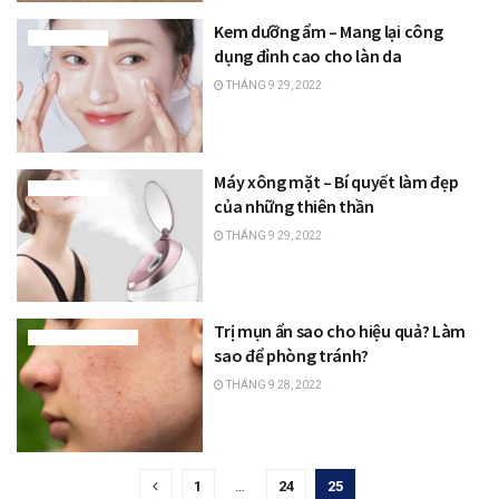
Kem dưỡng ẩm – Mang lại công
TRANG ĐIỂM
dụng đỉnh cao cho làn da
THÁNG 9 29, 2022
Máy xông mặt – Bí quyết làm đẹp
TRANG ĐIỂM
của những thiên thần
THÁNG 9 29, 2022
Trị mụn ẩn sao cho hiệu quả? Làm
BÍ QUYẾT LÀM ĐẸP
sao để phòng tránh?
THÁNG 9 28, 2022
1
…
24
25