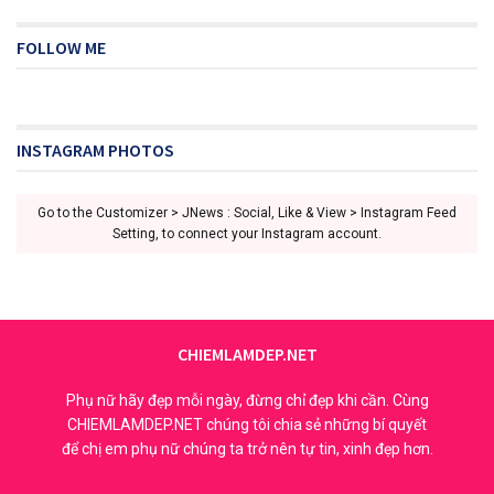
FOLLOW ME
INSTAGRAM PHOTOS
Go to the Customizer > JNews : Social, Like & View > Instagram Feed
Setting, to connect your Instagram account.
CHIEMLAMDEP.NET
Phụ nữ hãy đẹp mỗi ngày, đừng chỉ đẹp khi cần. Cùng
CHIEMLAMDEP.NET chúng tôi chia sẻ những bí quyết
để chị em phụ nữ chúng ta trở nên tự tin, xinh đẹp hơn.