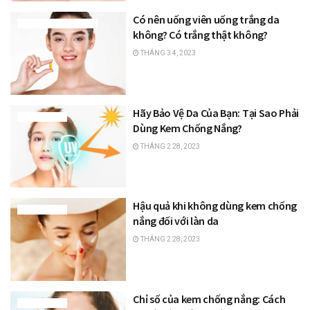
Có nên uống viên uống trắng da
THỰC PHẨM LÀM ĐẸP
không? Có trắng thật không?
THÁNG 3 4, 2023
Hãy Bảo Vệ Da Của Bạn: Tại Sao Phải
TRANG ĐIỂM
Dùng Kem Chống Nắng?
THÁNG 2 28, 2023
Hậu quả khi không dùng kem chống
TRANG ĐIỂM
nắng đối với làn da
THÁNG 2 28, 2023
Chỉ số của kem chống nắng: Cách
TRANG ĐIỂM