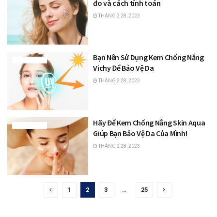
đo và cách tính toán
THÁNG 2 28, 2023
Bạn Nên Sử Dụng Kem Chống Nắng
TRANG ĐIỂM
Vichy Để Bảo Vệ Da
THÁNG 2 28, 2023
Hãy Để Kem Chống Nắng Skin Aqua
TRANG ĐIỂM
Giúp Bạn Bảo Vệ Da Của Mình!
THÁNG 2 28, 2023
1
2
3
…
25