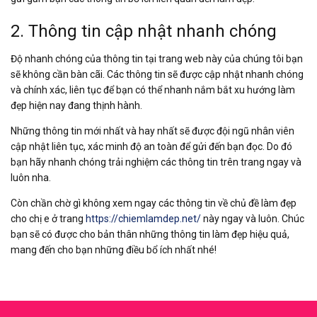
2. Thông tin cập nhật nhanh chóng
Độ nhanh chóng của thông tin tại trang web này của chúng tôi bạn
sẽ không cần bàn cãi. Các thông tin sẽ được cập nhật nhanh chóng
và chính xác, liên tục để bạn có thể nhanh nắm bắt xu hướng làm
đẹp hiện nay đang thịnh hành.
Những thông tin mới nhất và hay nhất sẽ được đội ngũ nhân viên
cập nhật liên tục, xác minh độ an toàn để gửi đến bạn đọc. Do đó
bạn hãy nhanh chóng trải nghiệm các thông tin trên trang ngay và
luôn nha.
Còn chần chờ gì không xem ngay các thông tin về chủ đề làm đẹp
cho chị e ở trang
https://chiemlamdep.net/
này ngay và luôn. Chúc
bạn sẽ có được cho bản thân những thông tin làm đẹp hiệu quả,
mang đến cho bạn những điều bổ ích nhất nhé!